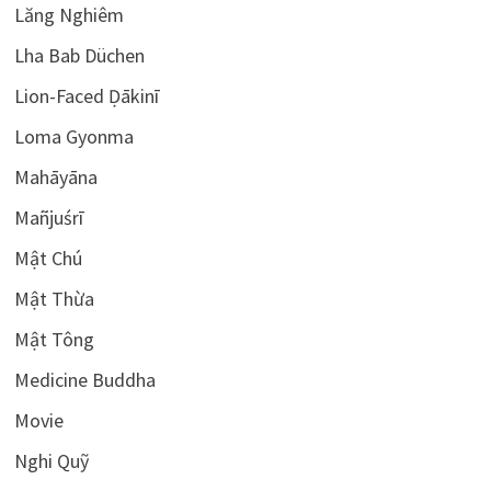
Lăng Nghiêm
Lha Bab Düchen
Lion-Faced Ḍākinī
Loma Gyonma
Mahāyāna
Mañjuśrī
Mật Chú
Mật Thừa
Mật Tông
Medicine Buddha
Movie
Nghi Quỹ