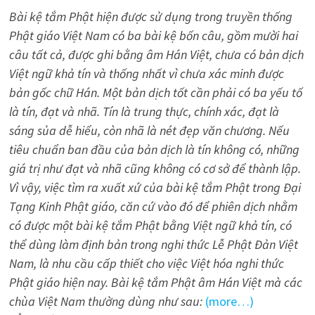
Bài kệ tắm Phật hiện được sử dụng trong truyền thống
Phật giáo Việt Nam có ba bài kệ bốn câu, gồm mười hai
câu tất cả, được ghi bằng âm Hán Việt, chưa có bản dịch
Việt ngữ khả tín và thống nhất vì chưa xác minh được
bản gốc chữ Hán. Một bản dịch tốt cần phải có ba yếu tố
là tín, đạt và nhã. Tín là trung thực, chính xác, đạt là
sáng sủa dễ hiểu, còn nhã là nét đẹp văn chương. Nếu
tiêu chuẩn ban đầu của bản dịch là tín không có, những
giá trị như đạt và nhã cũng không có cơ sở để thành lập.
Vì vậy, việc tìm ra xuất xứ của bài kệ tắm Phật trong Đại
Tạng Kinh Phật giáo, căn cứ vào đó để phiên dịch nhằm
có được một bài kệ tắm Phật bằng Việt ngữ khả tín, có
thể dùng làm định bản trong nghi thức Lễ Phật Đản Việt
Nam, là nhu cầu cấp thiết cho việc Việt hóa nghi thức
Phật giáo hiện nay. Bài kệ tắm Phật âm Hán Việt mà các
chùa Việt Nam thường dùng như sau:
(more…)