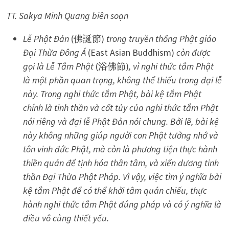
TT. Sakya Minh Quang biên soạn
Lễ Phật Đản
(佛誕節)
trong truyền thống Phật giáo
Đại Thừa Đông Á
(East Asian Buddhism)
còn được
gọi là Lễ Tắm Phật
(浴佛節)
, vì nghi thức tắm Phật
là một phần quan trọng, không thể thiếu trong đại lễ
này. Trong nghi thức tắm Phật, bài kệ tắm Phật
chính là tinh thần và cốt tủy của nghi thức tắm Phật
nói riêng và đại lễ Phật Đản nói chung. Bởi lẽ, bài kệ
này không những giúp người con Phật tưởng nhớ và
tôn vinh đức Phật, mà còn là phương tiện thực hành
thiền quán để tịnh hóa thân tâm, và xiển dương tinh
thần Đại Thừa Phật Pháp. Vì vậy, việc tìm ý nghĩa bài
kệ tắm Phật để có thể khởi tâm quán chiếu, thực
hành nghi thức tắm Phật đúng pháp và có ý nghĩa là
điều vô cùng thiết yếu.