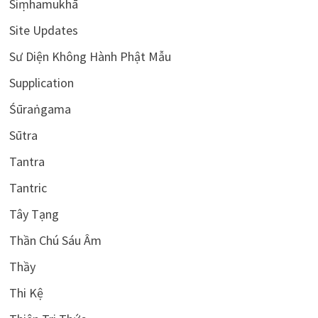
Siṃhamukhā
Site Updates
Sư Diện Không Hành Phật Mẫu
Supplication
Śūraṅgama
Sūtra
Tantra
Tantric
Tây Tạng
Thần Chú Sáu Âm
Thầy
Thi Kệ