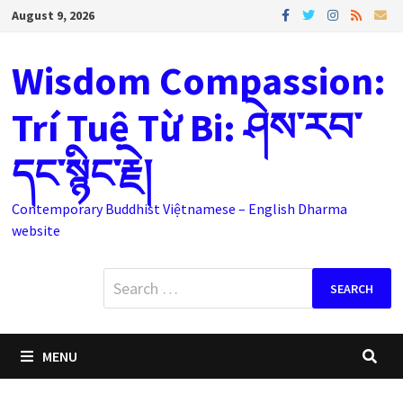
Skip
August 9, 2026
to
content
Wisdom Compassion:
Trí Tuệ Từ Bi: ཤེས་རབ་
དང་སྙིང་རྗེ།
Contemporary Buddhist Việtnamese – English Dharma
website
Search
for:
MENU