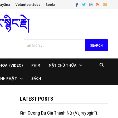
rayāna
Volunteer Jobs
Books
ིང་རྗེ།
Search
for:
HOAI (VIDEO)
PHIM
MẬT CHÚ THỪA
INH PHẬT
SÁCH
LATEST POSTS
Kim Cương Du Già Thánh Nữ (Vajrayoginī)