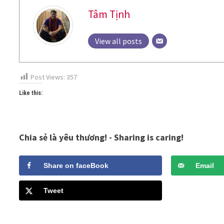
Tâm Tịnh
View all posts
Post Views:
357
Like this:
Chia sẻ là yêu thương! - Sharing is caring!
Share on faceBook
Email
Tweet