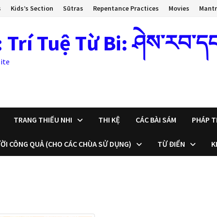
s
Kids’s Section
Sūtras
Repentance Practices
Movies
Mant
 Tuệ Từ Bi: ཤེས་རབ་དང་སྙ
ite
TRANG THIẾU NHI
THI KỆ
CÁC BÀI SÁM
PHÁP T
ỜI CÔNG QUẢ (CHO CÁC CHÙA SỬ DỤNG)
TỪ ĐIỂN
K