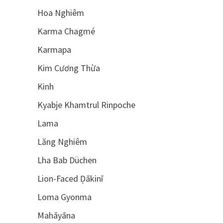
Hoa Nghiêm
Karma Chagmé
Karmapa
Kim Cương Thừa
Kinh
Kyabje Khamtrul Rinpoche
Lama
Lăng Nghiêm
Lha Bab Düchen
Lion-Faced Ḍākinī
Loma Gyonma
Mahāyāna