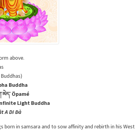
form above.
as
 Buddhas)
bha Buddha
་མེད་
Öpamé
Infinite Light Buddha
t A Di Đà
s born in samsara and to sow affinity and rebirth in his Wes