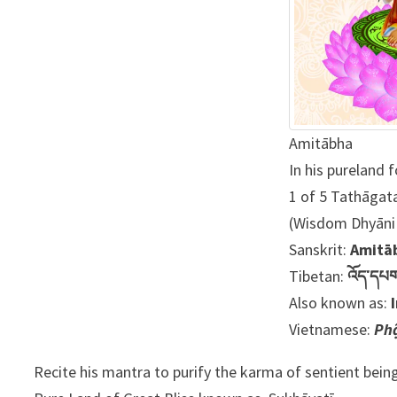
Amitābha
In his pureland 
1 of 5 Tathāgat
(Wisdom Dhyāni
Sanskrit:
Amitā
Tibetan:
འོད་དཔག
Also known as:
Vietnamese:
Phậ
Recite his mantra to purify the karma of sentient being