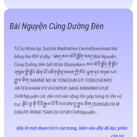
Bài Nguyện Cúng Dường Đèn
Tổ Sư Atiśa tại Tushita Meditation CentreDownload bài
bằng file PDF ở đây: ༄༅། །མར་མེའི་སྨོན་ལམ། ། Bài Nguyện
Cúng Dường Đèn bởi Atiśa Dīpaṃkara མར་མེའི་སྣོད་ནི་སྟོང་
གསུམ་གྱི་སྟོང་ཆེན་པོ་འཇིག་རྟེན་ཁམས་ཀྱི་ཁོར་ཡུག་དང་མཉམ་པར་
གྱུར་ཅིག ། MARMÉ NÖ NI TONGSUM GYI TONGCHENPO
JIKTEN KHAM KYI KHORYUK DANG NYAMPAR GYUR
CHIKNguyện các đèn trở nên rộng lớn gấp hàng tỷ lần vũ
trụ! སྡོང་བུ་ནི་རིའི་རྒྱལ་པོ་རི་རབ་ཙམ་དུ་གྱུར་ཅིག ། DONGBU NI RI
GYALPO RIRAB TSAM DU GYUR CHIKNguyện...
Đây là một đoạn trích của trang, bấm vào đây để đọc phần
còn lại...