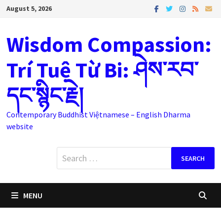
Skip
August 5, 2026
to
content
Wisdom Compassion:
Trí Tuệ Từ Bi: ཤེས་རབ་
དང་སྙིང་རྗེ།
Contemporary Buddhist Việtnamese – English Dharma
website
Search
for:
MENU