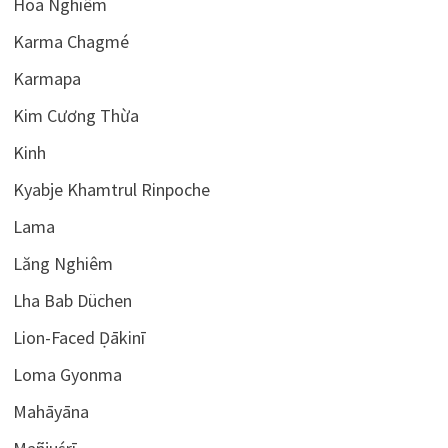
Hoa Nghiêm
Karma Chagmé
Karmapa
Kim Cương Thừa
Kinh
Kyabje Khamtrul Rinpoche
Lama
Lăng Nghiêm
Lha Bab Düchen
Lion-Faced Ḍākinī
Loma Gyonma
Mahāyāna