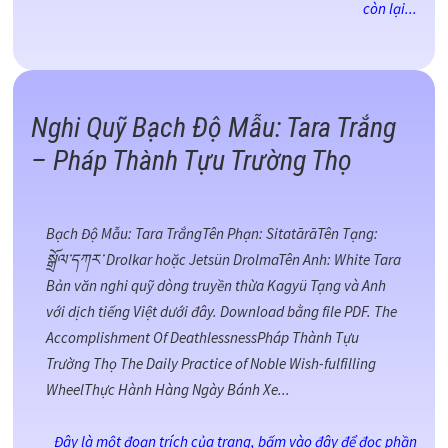
còn lại...
Nghi Quỹ Bạch Độ Mẫu: Tara Trắng
– Pháp Thành Tựu Trường Thọ
Bạch Độ Mẫu: Tara TrắngTên Phạn: SitatārāTên Tạng:
སྒྲོལ་དཀར་ Drolkar hoặc Jetsün DrolmaTên Anh: White Tara
Bản văn nghi quỹ dòng truyền thừa Kagyü Tạng và Anh
với dịch tiếng Việt dưới đây. Download bằng file PDF. The
Accomplishment Of DeathlessnessPháp Thành Tựu
Trường Thọ The Daily Practice of Noble Wish-fulfilling
WheelThực Hành Hàng Ngày Bánh Xe...
Đây là một đoạn trích của trang, bấm vào đây để đọc phần