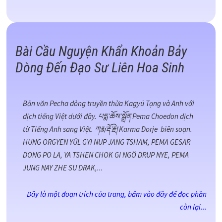
Bài Cầu Nguyện Khẩn Khoản Bảy
Dòng Đến Đạo Sư Liên Hoa Sinh
Bản văn Pecha dòng truyền thừa Kagyü Tạng và Anh với
dịch tiếng Việt dưới đây. པདྨ་ཆོས་སྒྲོན Pema Choedon dịch
từ Tiếng Anh sang Việt. ཀརྨ་རྡོ་རྗེ། Karma Dorje biên soạn.
HUNG ORGYEN YÜL GYI NUP JANG TSHAM, PEMA GESAR
DONG PO LA, YA TSHEN CHOK GI NGÖ DRUP NYE, PEMA
JUNG NAY ZHE SU DRAK,...
Đây là một đoạn trích của trang, bấm vào đây để đọc phần
còn lại...