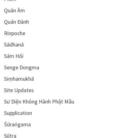
Quán Âm
Quán Đảnh
Rinpoche
Sādhanā
Sám Hối
Senge Dongma
Siṃhamukhā
Site Updates
Sư Diện Không Hành Phật Mẫu
Supplication
Śūraṅgama
Sūtra