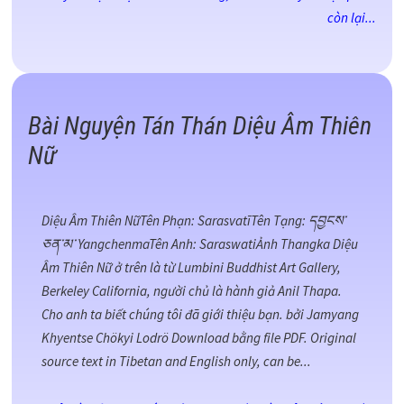
còn lại...
Bài Nguyện Tán Thán Diệu Âm Thiên
Nữ
Diệu Âm Thiên NữTên Phạn: SarasvatīTên Tạng: དབྱངས་
ཅན་མ་ YangchenmaTên Anh: SaraswatiẢnh Thangka Diệu
Âm Thiên Nữ ở trên là từ Lumbini Buddhist Art Gallery,
Berkeley California, người chủ là hành giả Anil Thapa.
Cho anh ta biết chúng tôi đã giới thiệu bạn. bởi Jamyang
Khyentse Chökyi Lodrö Download bằng file PDF. Original
source text in Tibetan and English only, can be...