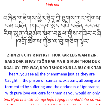
kinh nơi
བཞིན་གཟིགས་ཕྱིར་ཉིད་ཀྱི་ཐུགས་ཀར་གླེགས་
བམ་འཛིན། །གང་དག་སྲིད་པའི་བཙོན་རར་མ་
རིག་མུན་འཐུམས་སྡུག་བསྔལ་གྱིས་གཟེར་བཞི
།འགྲོ་ཚོགས་ཀུན་ལ་བུ་གཅིག་ལྟར་
ZHIN ZIK CHYIR NYI KYI THUK KAR LEG WAM DZIN.
GANG DAK SI PAY TSÖN RAR MA RIG MUN THOM DUK
NGAL GYI ZER WAY; DRO TSHOK KUN LA BU CHIK TAR
heart, you see all the phenomena just as they are.
Caught in the prison of samsaric existent, all being are
tormented by suffering and the darkness of ignorance;
With pure love you care for them as you would an only
tim, Ngài nhìn tất cả mọi hiện tượng như như (như nó vốn