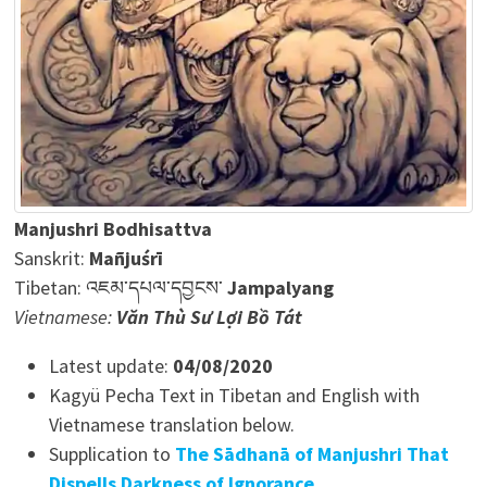
Manjushri Bodhisattva
Sanskrit:
Mañjuśrī
Tibetan: འཇམ་དཔལ་དབྱངས་
Jampalyang
Vietnamese:
Văn Thù Sư Lợi Bồ Tát
Latest update:
04/08/2020
Kagyü Pecha Text in Tibetan and English with
Vietnamese translation below.
Supplication to
The Sādhanā of Manjushri That
Dispells Darkness of Ignorance
.