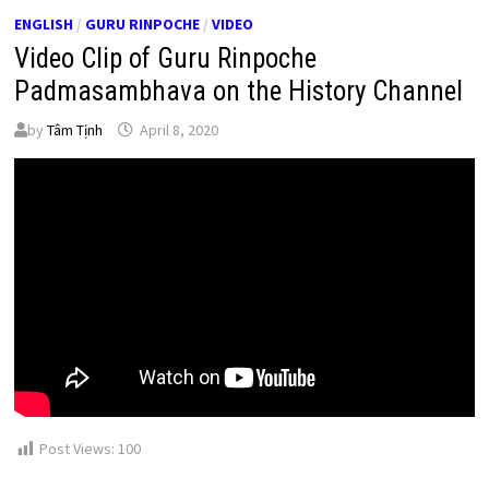
ENGLISH
/
GURU RINPOCHE
/
VIDEO
Video Clip of Guru Rinpoche
Padmasambhava on the History Channel
by
Tâm Tịnh
April 8, 2020
Post Views:
100