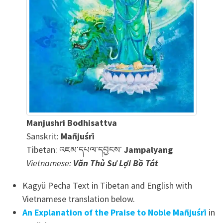
Manjushri Bodhisattva
Sanskrit:
Mañjuśrī
Tibetan: འཇམ་དཔལ་དབྱངས་
Jampalyang
Vietnamese:
Văn Thù Sư Lợi Bồ Tát
Kagyü Pecha Text in Tibetan and English with
Vietnamese translation below.
An Explanation of the Praise to Noble Mañjuśrī
in