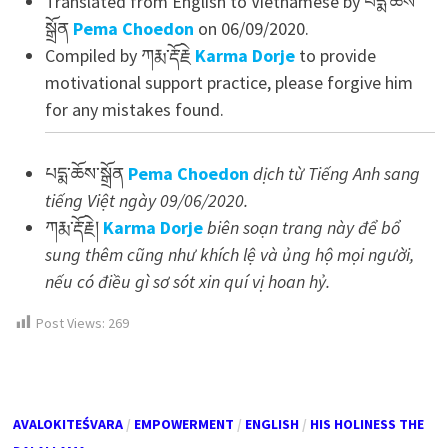
Translated from English to Vietnamese by པདྨ་ཆོས་
སྒྲོན
Pema Choedon
on 06/09/2020.
Compiled by ཀརྨ་རྡོ་རྗེ
Karma Dorje
to provide
motivational support practice, please forgive him
for any mistakes found.
པདྨ་ཆོས་སྒྲོན
Pema Choedon
dịch từ Tiếng Anh sang
tiếng Việt
ngày
09/06/2020.
ཀརྨ་རྡོ་རྗེ།
Karma Dorje
biên soạn trang này để bổ
sung thêm cũng như khích lệ và ủng hộ mọi người,
nếu có điều gì sơ sót xin quí vị hoan hỷ.
Post Views:
269
AVALOKITEŚVARA
/
EMPOWERMENT
/
ENGLISH
/
HIS HOLINESS THE