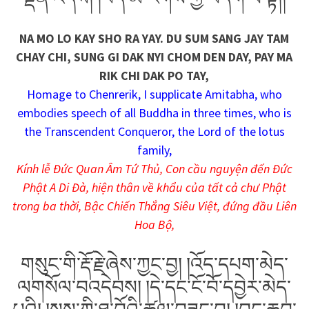
NA MO LO KAY SHO RA YAY. DU SUM SANG JAY TAM
CHAY CHI, SUNG GI DAK NYI CHOM DEN DAY, PAY MA
RIK CHI DAK PO TAY,
Homage to Chenrerik, I supplicate Amitabha, who
embodies speech of all Buddha in three times, who is
the Transcendent Conqueror, the Lord of the lotus
family,
Kính lễ Đức Quan Âm Tứ Thủ, Con cầu nguyện đến Đức
Phật A Di Đà, hiện thân về khẩu của tất cả chư Phật
trong ba thời, Bậc Chiến Thắng Siêu Việt, đứng đầu Liên
Hoa Bộ,
གསུང་གི་རྡོ་རྗེ་ཞེས་ཀྱང་བྱ། །འོད་དཔག་མེད་
ལགསོལ་བའདེབས། །དེ་དང་ངོ་བོ་དབྱེར་མེད་