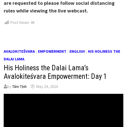
are requested to please follow social distancing
rules while viewing the live webcast.
Post Views:
48
AVALOKITEŚVARA
/
EMPOWERMENT
/
ENGLISH
/
HIS HOLINESS THE
DALAI LAMA
His Holiness the Dalai Lama’s
Avalokiteśvara Empowerment: Day 1
by
Tâm Tịnh
May 29, 2020