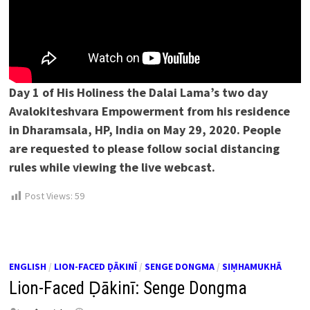
Day 1 of His Holiness the Dalai Lama’s two day
Avalokiteshvara Empowerment from his residence
in Dharamsala, HP, India on May 29, 2020. People
are requested to please follow social distancing
rules while viewing the live webcast.
Post Views:
59
ENGLISH
/
LION-FACED ḌĀKINĪ
/
SENGE DONGMA
/
SIṂHAMUKHĀ
Lion-Faced Ḍākinī: Senge Dongma