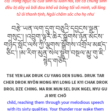
có) Trong ngục tù của sinh tử luân hồi, tất cả chúng sinh
đều bị dày vò bởi đau khổ và bóng tối vô minh, với lòng
từ ái thanh tịnh, Ngài chăm sóc cho họ như
བརྩེ་ཡན་ལག་དྲུག་བཅུའི་དབྱངས་ལྡན་
གསུང༌། །འབྲུག་ལྟར་ཆེར་སྒྲོགས་ཉོན་མོངས་
གཉིད་སློང་ལས་ཀྱི་ལྕགས་སྒྲོགས་འགྲོལ་མཛད་
ཅིང༌། །མ་རིག་མུན་སེལ་སྡུག་བསྔལ་མྱུ་གུ་ཇི་
སྙེད་གཅོད་
TSE YEN LAK DRUK CU YANG DEN SUNG. DRUK TAR
CHER DROK NYÖN MONG NYI LONG LE KYI CHAK DROK
DROL DZE CHING. MA RIK MUN SEL DUK NGEL NYU GU
JI NYE CHÖ
child, reaching them through your melodious speech
with its sixty qualities. Your thunder roar wake them