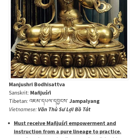
Manjushri
Bodhisattva
Sanskrit:
Mañjuśrī
Tibetan: འཇམ་དཔལ་དབྱངས་
Jampalyang
Vietnamese:
Văn Thù Sư Lợi Bồ Tát
Must receive Mañjuśrī empowerment and
instruction from a pure lineage to practice.