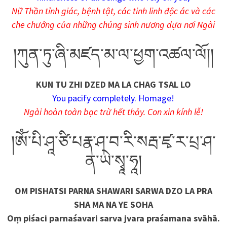
Nữ Thần tỉnh giác, bệnh tật, các tinh linh độc ác và các
che chướng của những chúng sinh nương dựa nơi Ngài
།ཀུན་ཏུ་ཞི་མཛད་མ་ལ་ཕྱག་འཚལ་ལོ།།
KUN TU ZHI DZED MA LA CHAG TSAL LO
You pacify completely. Homage!
Ngài hoàn toàn bạc trừ hết thảy. Con xin kính lễ!
།ༀ་པི་ཤཱ་ཙི་པརྣ་ཤ་བ་རི་སརྦ་ཛྭ་ར་པྲ་ཤ་
ན་ཡེ་སྭཱ་ཧཱ།
OM PISHATSI PARNA SHAWARI SARWA DZO LA PRA
SHA MA NA YE SOHA
Oṃ piśaci parnaśavari sarva jvara praśamana svāhā.