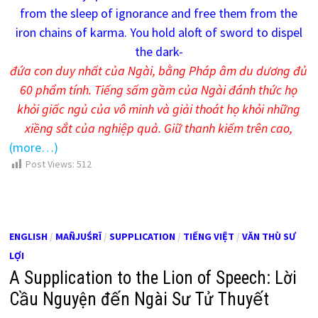
from the sleep of ignorance and free them from the
iron chains of karma. You hold aloft of sword to dispel
the dark-
đứa con duy nhất của Ngài, bằng Pháp âm du dương đủ
60 phẩm tính. Tiếng sấm gầm của Ngài đánh thức họ
khỏi giấc ngủ của vô minh và giải thoát họ khỏi những
xiềng sắt của nghiệp quả. Giữ thanh kiếm trên cao,
(more…)
Post Views:
512
ENGLISH
/
MAÑJUŚRĪ
/
SUPPLICATION
/
TIẾNG VIỆT
/
VĂN THÙ SƯ
LỢI
A Supplication to the Lion of Speech: Lời
Cầu Nguyện đến Ngài Sư Tử Thuyết