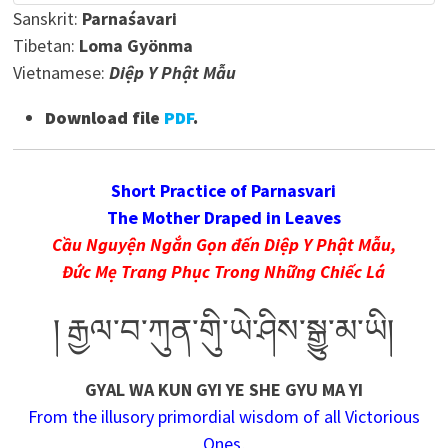
Sanskrit:
Parnaśavari
Tibetan:
Loma Gyönma
Vietnamese:
Diệp Y Phật Mẫu
Download file
PDF
.
Short Practice of Parnasvari
The Mother Draped in Leaves
Cầu Nguyện Ngắn Gọn đến Diệp Y Phật Mẫu,
Đức Mẹ Trang Phục Trong Những Chiếc Lá
། རྒྱལ་བ་ཀུན་གིུ་ཡེ་ཤིས་སྒྱུ་མ་ཡི།
GYAL WA KUN GYI YE SHE GYU MA YI
From the illusory primordial wisdom of all Victorious
Ones,