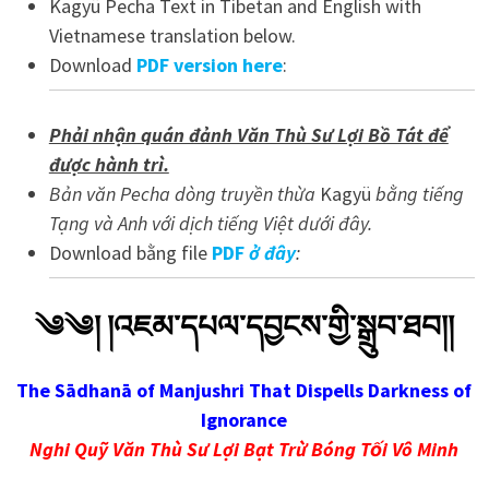
Kagyü Pecha Text in Tibetan and English with
Vietnamese translation below.
Download
PDF version here
:
Phải nhận quán đảnh Văn Thù Sư Lợi Bồ Tát để
được hành trì.
Bản văn Pecha dòng truyền thừa
Kagyü
bằng tiếng
Tạng và Anh với dịch tiếng Việt dưới đây.
Download bằng file
PDF
ở đây
:
༄༄། །འཇམ་དཔལ་དབྱངས་གྱི་སྒྲུབ་ཐབ།།
The Sādhanā of Manjushri That Dispells Darkness of
Ignorance
Nghi Quỹ Văn Thù Sư Lợi Bạt Trừ Bóng Tối Vô Minh