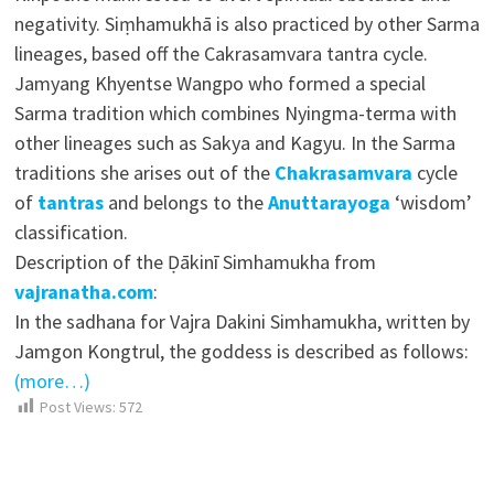
negativity. Siṃhamukhā is also practiced by other Sarma
lineages, based off the Cakrasamvara tantra cycle.
Jamyang Khyentse Wangpo who formed a special
Sarma tradition which combines Nyingma-terma with
other lineages such as Sakya and Kagyu. In the Sarma
traditions she arises out of the
Chakrasamvara
cycle
of
tantras
and belongs to the
Anuttarayoga
‘wisdom’
classification.
Description of the Ḍākinī Simhamukha from
vajranatha.com
:
In the sadhana for Vajra Dakini Simhamukha, written by
Jamgon Kongtrul, the goddess is described as follows:
(more…)
Post Views:
572