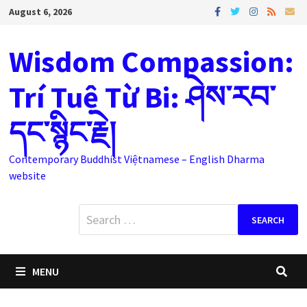
Skip
August 6, 2026
to
content
Wisdom Compassion:
Trí Tuệ Từ Bi: ཤེས་རབ་
དང་སྙིང་རྗེ།
Contemporary Buddhist Việtnamese – English Dharma
website
Search
for:
MENU