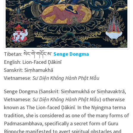
Tibetan:
སེང་གེ་གདོང་མ་
Se
nge Dongma
English: Lion-Faced Ḍākinī
Sanskrit:
Siṃhamukhā
Vietnamese:
Sư Diện Không Hành Phật Mẫu
Senge Dongma (Sanskrit: Siṃhamukhā or Siṃhavaktrā,
Vietnamese:
Sư Diện Không Hành Phật Mẫu
) otherwise
known as The Lion-faced Ḍākinī. In the Nyingma terma
tradition, she is considered as one of the many forms of
Padmasambhava, specifically a secret form of Guru
Rinpoche manifested to avert spiritual obstacles and