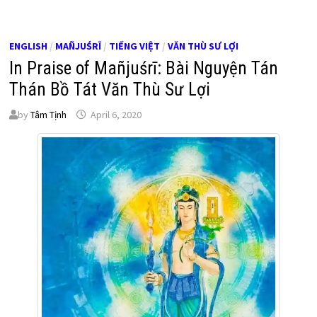
ENGLISH
/
MAÑJUŚRĪ
/
TIẾNG VIỆT
/
VĂN THÙ SƯ LỢI
In Praise of Mañjuśrī: Bài Nguyện Tán
Thán Bồ Tát Văn Thù Sư Lợi
by
Tâm Tịnh
April 6, 2020