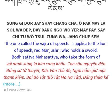
པའི། །སྲས་ཀྱི་ཐུ་བོའི་ཚུལ་བཟུང་བ། །བྱང་ཆུབ་
སེམས་
SUNG GI DOR JAY SHAY CHANG CHA. Ö PAK MAY LA
SÖL WA DEP, DAY DANG NGO WÖ YER MAY PAY. SAY
CHI TU WÖ TSUL ZUNG WA, JANG CHUP SEM
the one called the vajra of speech. I supplicate the lion
of speech, red Manjushri, who holds a sword.
Bodhisattva Mahasattva, who take the form of
với danh xưng là kim cang khẩu. Con cầu nguyện đến
Đấng sư tử thuyết, Đức Văn Thù đỏ, Ngài nắm giữ một
thanh kiếm. Đại Bồ Tát (Bồ Tát Ma Ha Tát), Đấng thừa kế
(more…)
Post Views:
468