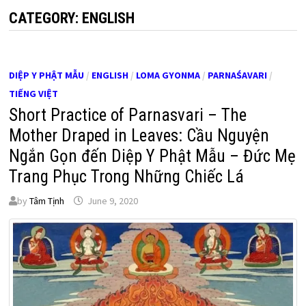
CATEGORY:
ENGLISH
DIỆP Y PHẬT MẪU
/
ENGLISH
/
LOMA GYONMA
/
PARNAŚAVARI
/
TIẾNG VIỆT
Short Practice of Parnasvari – The
Mother Draped in Leaves: Cầu Nguyện
Ngắn Gọn đến Diệp Y Phật Mẫu – Đức Mẹ
Trang Phục Trong Những Chiếc Lá
by
Tâm Tịnh
June 9, 2020