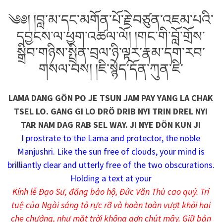
༄༅། །བླ་མ་དང་མགོན་པོ་རྗེ་བཙུན་འཇམ་པའི་
དབྱངས་ལ་ཕྱག་འཚལ་ལོ། །གང་གི་བློ་གྲོས་
སྒྲིབ་གཉིས་སྤྲིན་བྲལ་ཉི་ལྟར་རྣམ་དག་རབ་
གསལ་བས། །ཇི་སྙེད་དོན་ཀུན་ཇི་
LAMA DANG GÖN PO JE TSUN JAM PAY YANG LA CHAK
TSEL LO. GANG GI LO DRÖ DRIB NYI TRIN DREL NYI
TAR NAM DAG RAB SEL WAY. JI NYE DÖN KUN JI
I prostrate to the Lama and protector, the noble
Manjushri. Like the sun free of clouds, your mind is
brilliantly clear and utterly free of the two obscurations.
Holding a text at your
Kính lễ Đạo Sư, đấng bảo hộ, Đức Văn Thù cao quý. Trí
tuệ của Ngài sáng tỏ rực rỡ và hoàn toàn vượt khỏi hai
che chướng, như mặt trời không gợn chút mây. Giữ bản