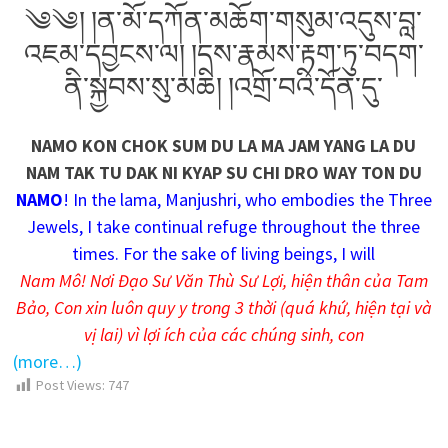
༄༄། །ན་མོ་དཀོན་མཆོག་གསུམ་འདུས་བླ་
འཇམ་དབྱངས་ལ། །དས་རྣམས་རྟག་ཏུ་བདག་
ནི་སྐྱབས་སུ་མཆི། །འགྲོ་བའི་དོན་དུ་
NAMO KON CHOK SUM DU LA MA JAM YANG LA DU
NAM TAK TU DAK NI KYAP SU CHI DRO WAY TON DU
NAMO
! In the lama, Manjushri, who embodies the Three
Jewels, I take continual refuge throughout the three
times. For the sake of living beings, I will
Nam Mô! Nơi Đạo Sư Văn Thù Sư Lợi, hiện thân của Tam
Bảo, Con xin luôn quy y trong 3 thời (quá khứ, hiện tại và
vị lai) vì lợi ích của các chúng sinh, con
(more…)
Post Views:
747