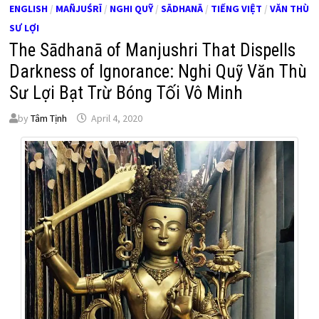
ENGLISH
/
MAÑJUŚRĪ
/
NGHI QUỸ
/
SĀDHANĀ
/
TIẾNG VIỆT
/
VĂN THÙ
SƯ LỢI
The Sādhanā of Manjushri That Dispells
Darkness of Ignorance: Nghi Quỹ Văn Thù
Sư Lợi Bạt Trừ Bóng Tối Vô Minh
by
Tâm Tịnh
April 4, 2020