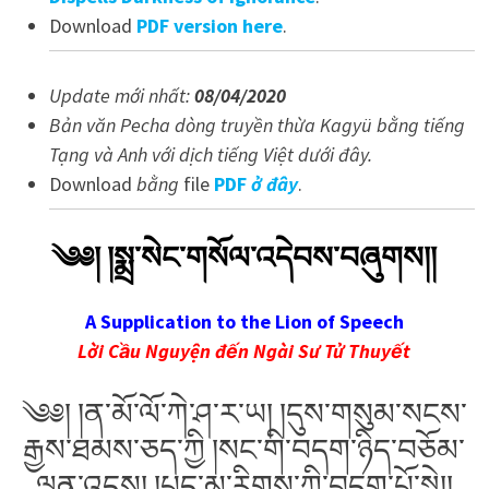
Download
PDF version here
.
Update
mới nhất
:
08/04/2020
Bản văn Pecha dòng truyền thừa Kagyü bằng tiếng
Tạng và Anh với dịch tiếng Việt dưới đây.
Download
bằng
file
PDF
ở đây
.
༄༅། །སྨྲ་སེང་གསོལ་འདེབས་བཞུགས།།
A Supplication to the Lion of Speech
Lời Cầu Nguyện đến Ngài Sư Tử Thuyết
༄༅། །ན་མོ་ལོ་ཀེ་ཤ་ར་ཡ། །དུས་གསུམ་སངས་
རྒྱས་ཐམས་ཅད་ཀྱི །སང་གི་བདག་ཉིད་བཅོམ་
ལྡན་འདས། །པད་མ་རིགས་ཀྱི་བདག་པོ་སྟེ།།