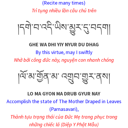
(Recite many times)
Trì tụng nhiều lần câu chú trên
།དགེ་བ་འདི་ཡིས་མྱུར་དུ་བདག།
GHE WA DHI YIY NYUR DU DHAG
By this virtue, may I swiftly
Nhờ bởi công đức này, nguyện con nhanh chóng
།ལོ་མ་གྱོན་མ་ འགྲུབ་གྱུར་ནས།
LO MA GYON MA DRUB GYUR NAY
Accomplish the state of The Mother Draped in Leaves
(Parnasavari),
Thành tựu trạng thái của Đức Mẹ trang phục trong
những chiếc lá (Diệp Y Phật Mẫu)