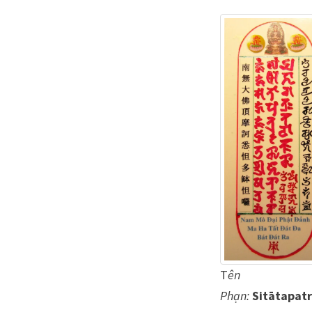
T
ên
Phạn:
Sitātapat