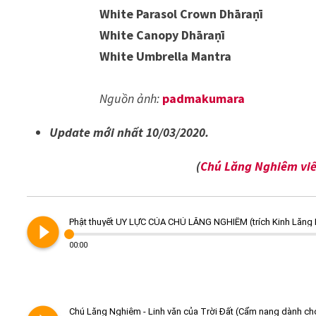
White Parasol Crown Dhāraṇī
White Canopy Dhāraṇī
White Umbrella Mantra
Nguồn ảnh:
padmakumara
Update mới nhất 10/03/2020.
(
Chú Lăng Nghiêm viết
play_circle_filled
Phật thuyết UY LỰC CỦA CHÚ LĂNG NGHIÊM (trích Kinh Lăng
00:00
Chú Lăng Nghiêm - Linh văn của Trời Đất (Cẩm nang dành c