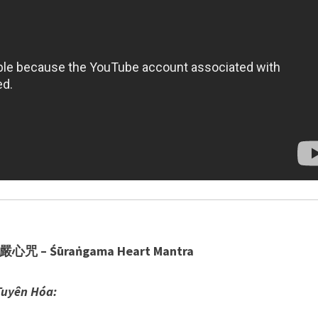
心咒 – Śūraṅgama Heart Mantra
Tuyên Hóa: