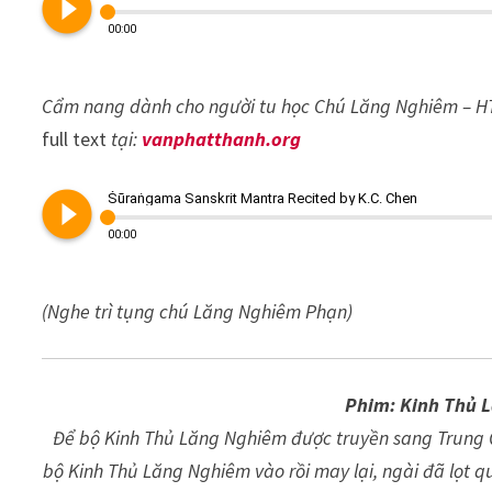
play_circle_filled
00:00
Cẩm nang dành cho người tu học Chú Lăng Nghiêm – HT
full text
tại:
vanphatthanh.org
play_circle_filled
Śūraṅgama Sanskrit Mantra Recited by K.C. Chen
00:00
(Nghe
trì
tụng chú
Lăng Nghiêm
Phạn)
Phim: Kinh Thủ 
Để bộ Kinh Thủ Lăng Nghiêm được truyền sang Trung Q
bộ Kinh Thủ Lăng Nghiêm vào rồi may lại, ngài đã lọt q