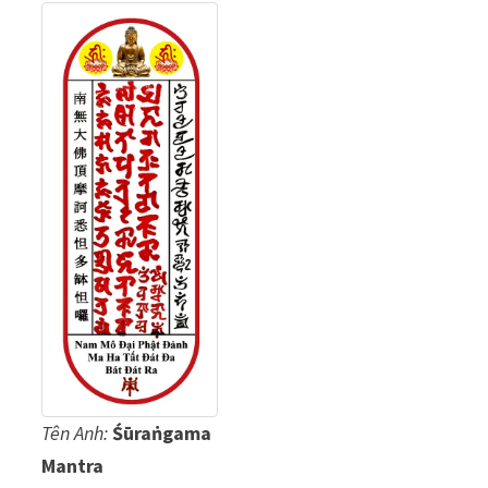
Tên Anh:
Śūraṅgama
Mantra