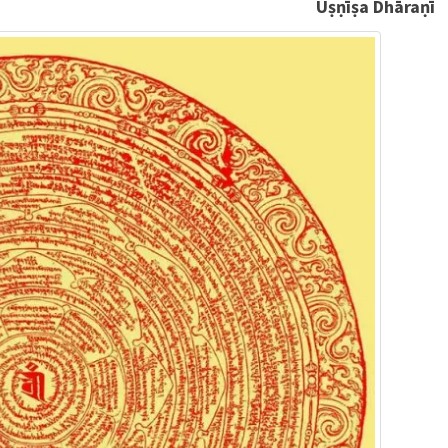
Uṣṇīṣa Dhāraṇī