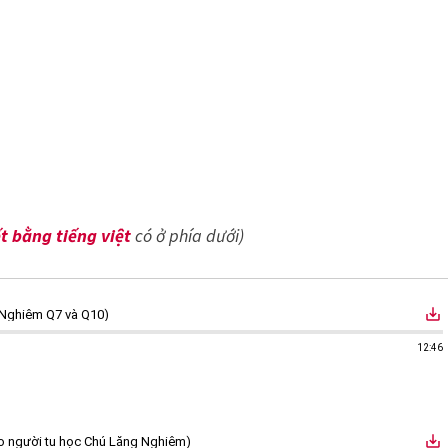
 bằng tiếng việt
có ở phía dưới)
save_alt
 Nghiêm Q7 và Q10)
12:46
save_alt
ho người tu học Chú Lăng Nghiêm)