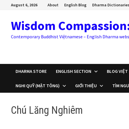
Skip
August 6, 2026
About
English Blog
Dharma Dictionarie
to
content
Wisdom Compassion: Trí
Contemporary Buddhist Việtnamese – English Dharma webs
DHARMA STORE
ENGLISH SECTION
BLOG VIỆT
NGHI QUỸ (MẬT TÔNG)
GIỚI THIỆU
TÌM NGƯ
Chú Lăng Nghiêm