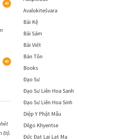
volume_up
Avalokiteśvara
Bài Kệ
em
Bài Sám
Bài Viết
Bản Tôn
volume_up
Books
Đạo Sư
Đạo Sư Liên Hoa Sanh
Đạo Sư Liên Hoa Sinh
Diệp Y Phật Mẫu
nhét
Dilgo Khyentse
n Độ.
Đức Đạt Lai Lạt Ma