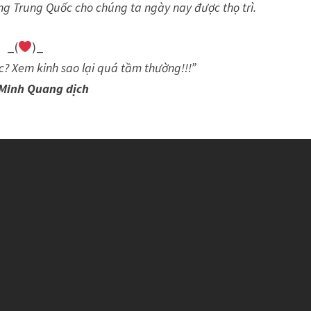
ng Trung Quốc cho chúng ta ngày nay được thọ trì.
_(
)_
̣c?
Xem kinh sao lại quá tầm thường!!!”
Minh Quang dịch