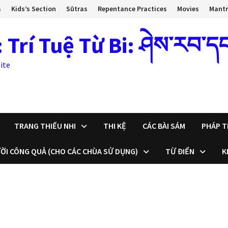
s
Kids’s Section
Sūtras
Repentance Practices
Movies
Mant
 Tuệ Từ Bi: ཤེས་རབ་དང་སྙ
ite
TRANG THIẾU NHI
THI KỆ
CÁC BÀI SÁM
PHÁP T
ỜI CÔNG QUẢ (CHO CÁC CHÙA SỬ DỤNG)
TỪ ĐIỂN
K