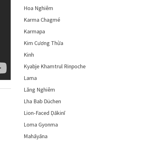
Hoa Nghiêm
Karma Chagmé
Karmapa
Kim Cương Thừa
Kinh
Kyabje Khamtrul Rinpoche
Lama
Lăng Nghiêm
Lha Bab Düchen
Lion-Faced Ḍākinī
Loma Gyonma
Mahāyāna