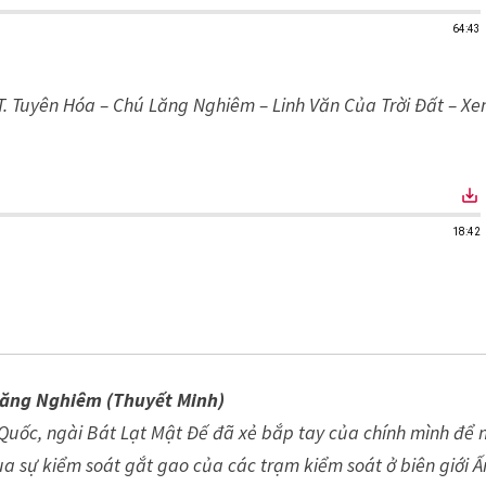
64:43
. Tuyên Hóa – Chú Lăng Nghiêm – Linh Văn Của Trời Đất – X
save_alt
18:42
Lăng Nghiêm (Thuyết Minh)
uốc, ngài Bát Lạt Mật Đế đã xẻ bắp tay của chính mình để 
ua sự kiểm soát gắt gao của các trạm kiểm soát ở biên giới Ấ