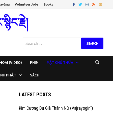
rayāna
Volunteer Jobs
Books
ིང་རྗེ།
Search
for:
HOAI (VIDEO)
PHIM
MẬT CHÚ THỪA
INH PHẬT
SÁCH
LATEST POSTS
Kim Cương Du Già Thánh Nữ (Vajrayoginī)