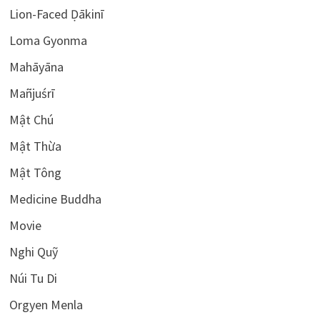
Lion-Faced Ḍākinī
Loma Gyonma
Mahāyāna
Mañjuśrī
Mật Chú
Mật Thừa
Mật Tông
Medicine Buddha
Movie
Nghi Quỹ
Núi Tu Di
Orgyen Menla