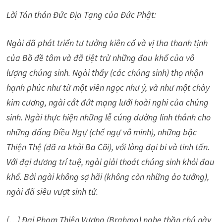
Lời Tán thán Đức Địa Tạng của Đức Phật:
Ngài đã phát triển tư tưởng kiên cố và vị tha thanh tịnh
của Bồ đề tâm và đã tiệt trừ những đau khổ của vô
lượng chúng sinh. Ngài thấy (các chúng sinh) thọ nhận
hạnh phúc như từ một viên ngọc như ý, và như một chày
kim cương, ngài cắt đứt mạng lưới hoài nghi của chúng
sinh. Ngài thực hiện những lễ cúng dường linh thánh cho
những đấng Điều Ngự (chế ngự vô minh), những bậc
Thiện Thệ (đã ra khỏi Ba Cõi), với lòng đại bi và tinh tấn.
Với đại dương trí tuệ, ngài giải thoát chúng sinh khỏi đau
khổ. Bởi ngài không sợ hãi (không còn những ảo tưởng),
ngài đã siêu vượt sinh tử.
[…] Đại Phạm Thiên Vương (Brahma) nghe thần chú này