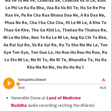
Ma Ve Ya Me Ve, Chakraa Se, Chakraa Va Si Le, Kshi
Le Phi Le Ka Ra Bha, Vaa Ra Va Rii Te, Ha Se Re Pra
Raa Ve, Pa Re Cha Raa Bhana Daa Ne, A Ra Daa Ne,
Phaa Na Ra, Cha Cha Cha Cha, Hi Le Mi Le, A Kha Ta
Thaa Ge Khe, Tha Ga Khii Lo, Thahaa Re Thahaa Re,
Mi Le Ma Dhe, Nan Te Ku Le Mi Le, Ang Ku Chi Ta Bhe,
Aa Rai Gyi Re, Va Ra Gyi Re, Ku Ta Sha Ma Ma Le, Ton
Gye Ton Gye, Ton Guu Le, Hu Ruu Hu Ruu Hu Ruu, Ku
Lo Sto Mi Le, Me Ri To, Me Ri Te, Bhandha Ta, Ha Ra
Kha Ma Re Ma, Hu Ru Hu Ru ǁ
play_circle_filled
save_alt
Kṣitigarbha Dhāraṇī
00:00
06:20
Venerable Steve at
Land of Medicine
Buddha
audio recording reciting the
dhāraṇī.