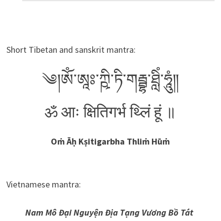
Short Tibetan and sanskrit mantra:
༄།ༀ་ཨཱཿ༌ཀྵི་ཏི་གརྦྷ་ཐླིཾ་ཧཱུཾ༎
ॐ आः क्षितिगर्भ थ्लिं हूं ॥
Oṁ Āḥ Kṣitigarbha Thliṁ Hūṁ
Vietnamese mantra:
Nam Mô Đại Nguyện Địa Tạng Vương Bồ Tát