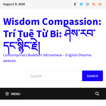
Skip
August 8, 2026
to
content
Wisdom Compassion:
Trí Tuệ Từ Bi: ཤེས་རབ་
དང་སྙིང་རྗེ།
Contemporary Buddhist Việtnamese – English Dharma
website
Search
for:
MENU