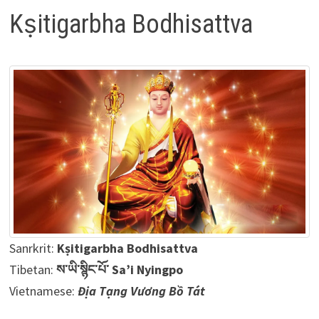
Kṣitigarbha Bodhisattva
Sanrkrit:
Kṣitigarbha Bodhisattva
Tibetan:
ས་ཡི་སྙིང་པོ་ Sa’i Nyingpo
Vietnamese:
Địa Tạng Vương Bồ Tát