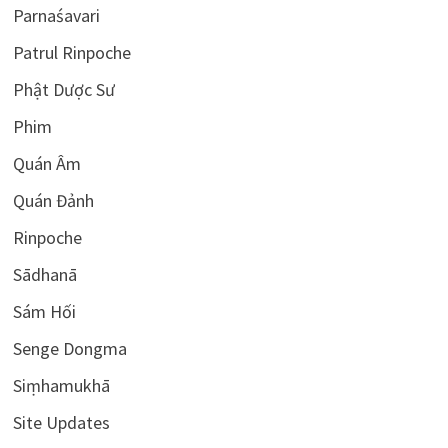
Parnaśavari
Patrul Rinpoche
Phật Dược Sư
Phim
Quán Âm
Quán Đảnh
Rinpoche
Sādhanā
Sám Hối
Senge Dongma
Siṃhamukhā
Site Updates