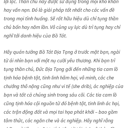
lợi lạc. Thần chú này được sử dụng trong mọi khó khăn
hay vấn nạn. Đó là giải pháp tốt nhất cho các vấn đề
trong mọi tình huống. Sẽ rất hữu hiệu dù chỉ tụng thần
chú bốn hay năm lần. Vô cùng uy lực dù trì tụng hay chỉ
nghĩ tới danh hiệu của Bồ Tát.
Hãy quán tưởng Bồ Tát Địa Tạng ở trước mặt bạn, ngài
từ ái nhìn bạn với một nụ cười yêu thương. Khi bạn trì
tụng thần chú, Đức Địa Tạng gởi đến những tia cam lồ
tịnh hóa bệnh tật, tinh linh hãm hại, vô minh, các che
chướng thô nặng cũng như vi tế (she drib), ác nghiệp của
bạn và tất cả chúng sinh trong sáu cõi. Các tia cam lồ
cũng tịnh hóa cội nguồn từ đó bệnh tật, tinh linh ác hại,
các trận động đất và mọi tai họa phát khởi – bao gồm
tâm thức, các ngăn che và ác nghiệp. Hãy nghĩ rằng