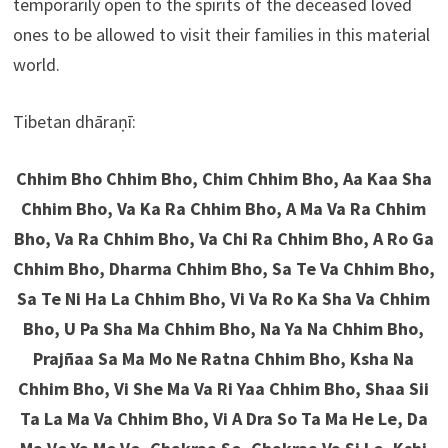
temporarily open to the spirits of the deceased loved
ones to be allowed to visit their families in this material
world.
Tibetan
dhāraṇī:
Chhim Bho Chhim Bho, Chim Chhim Bho, Aa Kaa Sha
Chhim Bho, Va Ka Ra Chhim Bho, A Ma Va Ra Chhim
Bho, Va Ra Chhim Bho, Va Chi Ra Chhim Bho, A Ro Ga
Chhim Bho, Dharma Chhim Bho, Sa Te Va Chhim Bho,
Sa Te Ni Ha La Chhim Bho, Vi Va Ro Ka Sha Va Chhim
Bho, U Pa Sha Ma Chhim Bho, Na Ya Na Chhim Bho,
Prajñaa Sa Ma Mo Ne Ratna Chhim Bho, Ksha Na
Chhim Bho, Vi She Ma Va Ri Yaa Chhim Bho, Shaa Sii
Ta La Ma Va Chhim Bho, Vi A Dra So Ta Ma He Le, Da