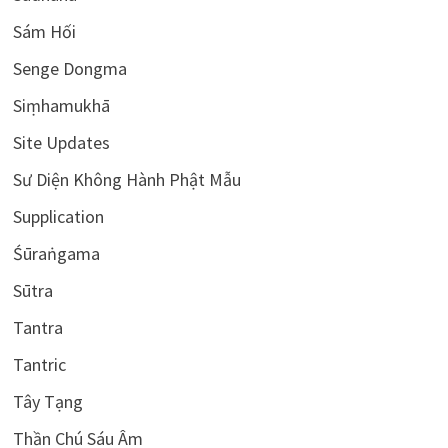
Sám Hối
Senge Dongma
Siṃhamukhā
Site Updates
Sư Diện Không Hành Phật Mẫu
Supplication
Śūraṅgama
Sūtra
Tantra
Tantric
Tây Tạng
Thần Chú Sáu Âm