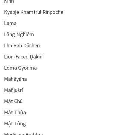
Kinh
Kyabje Khamtrul Rinpoche
Lama
Lăng Nghiêm
Lha Bab Düchen
Lion-Faced Ḍākinī
Loma Gyonma
Mahāyāna
Mañjuśrī
Mật Chú
Mật Thừa
Mật Tông
Medicine Buddha