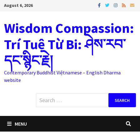
Skip
August 6, 2026
to
content
Wisdom Compassion:
Trí Tuệ Từ Bi: ཤེས་རབ་
དང་སྙིང་རྗེ།
Contemporary Buddhist Việtnamese – English Dharma
website
Search
for:
MENU