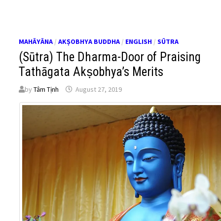
MAHĀYĀNA
/
AKṢOBHYA BUDDHA
/
ENGLISH
/
SŪTRA
(Sūtra) The Dharma-Door of Praising
Tathāgata Akṣobhya’s Merits
by
Tâm Tịnh
August 27, 2019