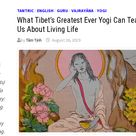
TANTRIC
/
ENGLISH
/
GURU
/
VAJRAYĀNA
/
YOGI
What Tibet’s Greatest Ever Yogi Can Te
Us About Living Life
by
Tâm Tịnh
August 26, 2019
õ
:
 tự
ĩa
ạy:
ng
uy
ng.