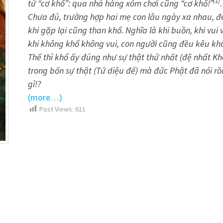
(1)
từ “cơ khổ”: qua nhà hàng xóm chơi cũng “cơ khổ!”
.
Chưa đủ, trường hợp hai mẹ con lâu ngày xa nhau, đ
khi gặp lại cũng than khổ. Nghĩa là khi buồn, khi vui 
khi không khổ không vui, con người cũng đều kêu kh
Thế thì khổ ấy đúng như sự thật thứ nhất (đệ nhất Kh
trong bốn sự thật (Tứ diệu đế) mà đức Phật đã nói rồ
gì!?
(more…)
Post Views:
611