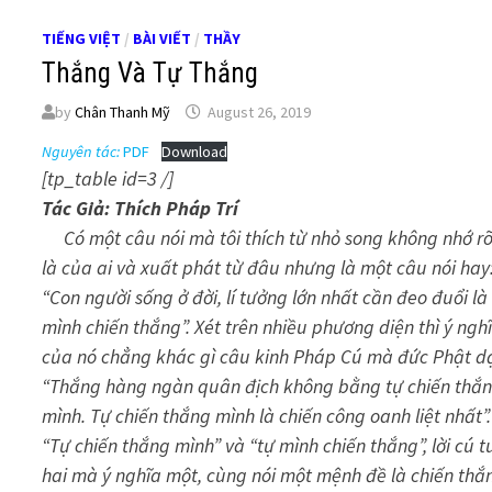
TIẾNG VIỆT
/
BÀI VIẾT
/
THẦY
Thắng Và Tự Thắng
by
Chân Thanh Mỹ
August 26, 2019
Nguyên tác:
PDF
Download
[tp_table id=3 /]
Tác Giả: Thích Pháp Trí
Có một câu nói mà tôi thích từ nhỏ song không nhớ r
là của ai và xuất phát từ đâu nhưng là một câu nói hay
“Con người sống ở đời, lí tưởng lớn nhất cần đeo đuổi là
mình chiến thắng”. Xét trên nhiều phương diện thì ý ngh
của nó chẳng khác gì câu kinh Pháp Cú mà đức Phật d
“Thắng hàng ngàn quân địch không bằng tự chiến thắ
mình. Tự chiến thắng mình là chiến công oanh liệt nhất”.
“Tự chiến thắng mình” và “tự mình chiến thắng”, lời cú t
hai mà ý nghĩa một, cùng nói một mệnh đề là chiến thắ