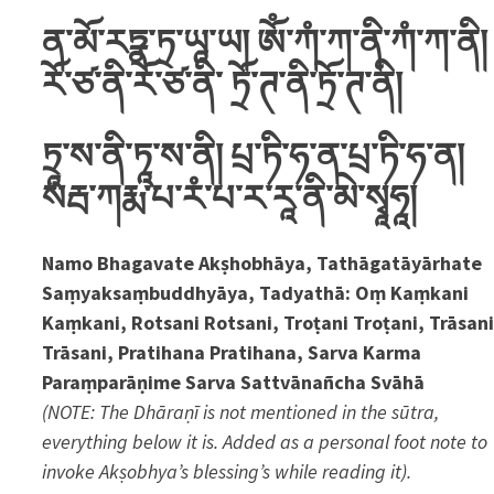
ན་མོ་རཏྣ་ཏྲ་ཡཱ་ཡ། ཨོཾ་ཀཾ་ཀ་ནི་ཀཾ་ཀ་ནི།
རོ་ཙ་ནི་རོ་ཙ་ནི་ ཏྲོ་ཊ་ནི་ཏྲོ་ཊ་ནི།
ཏྲཱ་ས་ནི་ཏཱ་ས་ནི། པྲ་ཏི་ཧ་ན་པྲ་ཏི་ཧ་ན།
སརྦ་ཀརྨ་པ་རཾ་པ་ར་རཱ་ནི་མེ་སྭཱཧཱ།
Namo Bhagavate Akṣhobhāya, Tathāgatāyārhate
Saṃyaksaṃbuddhyāya, Tadyathā: Oṃ Kaṃkani
Kaṃkani, Rotsani Rotsani, Troṭani Troṭani, Trāsan
Trāsani, Pratihana Pratihana, Sarva Karma
Paraṃparāṇime Sarva Sattvānañcha Svāhā
(NOTE: The
Dhāraṇī
is not mentioned in the sūtra,
everything below it is. Added as a personal foot note to
invoke
Akṣobhya’s blessing’s while reading it).