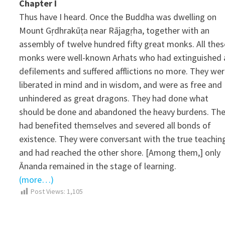
Chapter I
Thus have I heard. Once the Buddha was dwelling on
Mount Gṛdhrakūṭa near Rājagṛha, together with an
assembly of twelve hundred fifty great monks. All thes
monks were well-known Arhats who had extinguished a
defilements and suffered afflictions no more. They we
liberated in mind and in wisdom, and were as free and
unhindered as great dragons. They had done what
should be done and abandoned the heavy burdens. Th
had benefited themselves and severed all bonds of
existence. They were conversant with the true teachin
and had reached the other shore. [Among them,] only
Ānanda remained in the stage of learning.
(more…)
Post Views:
1,105