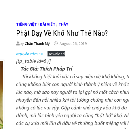
TIẾNG VIỆT
/
BÀI VIẾT
/
THẦY
Phật Dạy Về Khổ Như Thế Nào?
by
Chân Thanh Mỹ
August 26, 2019
Nguyên tác:
PDF
Download
[tp_table id=5 /]
Tác Giả: Thích Pháp Trí
Tôi không biết loài vật có suy niệm về khổ không; t
cũng không biết con người hình thành ý niệm về khổ 
lúc nào, mà sao nay người ta lại gọi nó một cách nhu
nhuyễn đến nỗi nhiều khi tôi tưởng chừng như con ng
không có lúc vui vậy. Gặp cảnh nhà cháy kêu khổ đã
đành, mà lúc bình yên người ta cũng “bắt bớ” khổ. N
các cụ xưa mỗi lần đi đâu về thường buột miệng với 