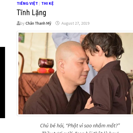
TIẾNG VIỆT
/
THI KỆ
Tĩnh Lặng
by
Chân Thanh Mỹ
August 27, 2019
Chú bé hỏi, “Phật vì sao nhắm mắt?”