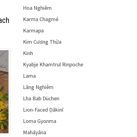
Hoa Nghiêm
Karma Chagmé
ach
Karmapa
Kim Cương Thừa
Kinh
Kyabje Khamtrul Rinpoche
Lama
Lăng Nghiêm
Lha Bab Düchen
Lion-Faced Ḍākinī
Loma Gyonma
Mahāyāna