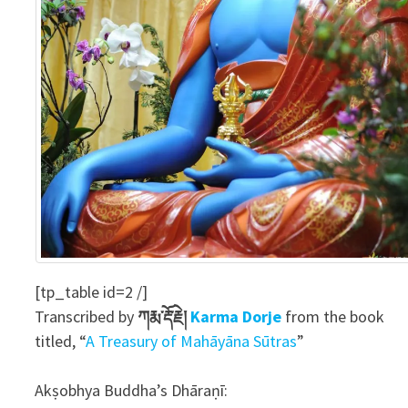
[tp_table id=2 /]
Transcribed by
ཀརྨ་རྡོ་རྗེ།
Karma Dorje
from the book
titled, “
A Treasury of Mahāyāna Sūtras
”
Akṣobhya Buddha’s Dhāraṇī: