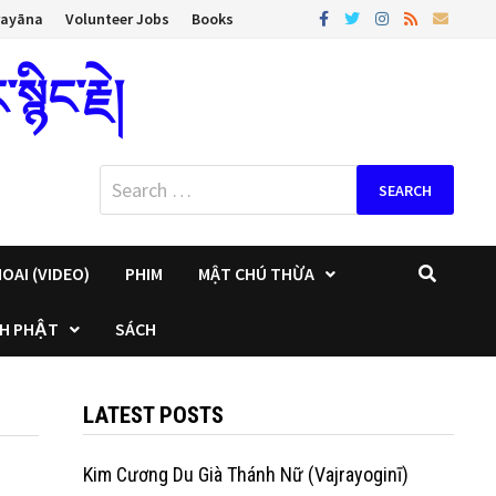
rayāna
Volunteer Jobs
Books
ིང་རྗེ།
Search
for:
OAI (VIDEO)
PHIM
MẬT CHÚ THỪA
H PHẬT
SÁCH
LATEST POSTS
Kim Cương Du Già Thánh Nữ (Vajrayoginī)