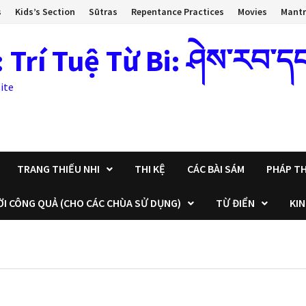
s
Kids’s Section
Sūtras
Repentance Practices
Movies
Mant
 Tuệ Từ Bi: ཤེས་རབ་དང་སྙ
ite
TRANG THIẾU NHI
THI KỆ
CÁC BÀI SÁM
PHÁP TH
ỜI CÔNG QUẢ (CHO CÁC CHÙA SỬ DỤNG)
TỪ ĐIỂN
KIN