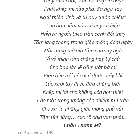
Thầy tươi cười, “con hỏi thật là hay!
Phật khép mi nào phải đã ngủ say
Ngài thiền định và tư duy quán chiếu”
Con bao năm nào có hay có hiểu
Nhìn ra ngoài theo trần cảnh đổi thay
Tâm lang thang trong giấc mộng đêm ngày
Mắt đang mở mà tâm còn say ngủ
Vì vô minh tâm chẳng hay tự chủ
Cho bao lần lệ đẫm ướt bờ mi
Kiếp bèo trôi nào vui được mấy khi
Lúc xuôi tay đi về đâu chẳng biết
Khép mi lại cho không còn hơn thiệt
Cho mắt trong không còn nhiễm bụi trần
Cho xa lìa những giấc mộng phù vân
Tâm tĩnh lặng… con rõ nhìn vạn pháp.
Chân Thanh Mỹ
Post Views:
143