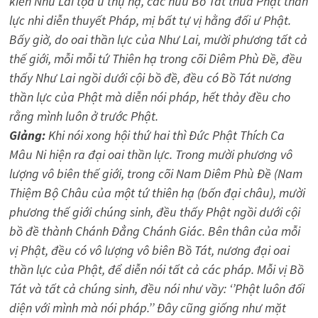
kiến Như Lai tọa ư thụ hạ, các hữu Bồ Tát thừa Phật thần
lực nhi diễn thuyết Pháp, mị bất tự vị hằng đối ư Phật.
Bấy giờ, do oai thần lực của Như Lai, mười phương tất cả
thế giới, mỗi mỗi tứ Thiên hạ trong cõi Diêm Phù Đề, đều
thấy Như Lai ngồi dưới cội bồ đề, đều có Bồ Tát nương
thần lực của Phật mà diễn nói pháp, hết thảy đều cho
rằng mình luôn ở trước Phật.
Giảng:
Khi nói xong hội thứ hai thì Ðức Phật Thích Ca
Mâu Ni hiện ra đại oai thần lực. Trong mười phương vô
lượng vô biên thế giới, trong cõi Nam Diêm Phù Ðề (Nam
Thiệm Bộ Châu của một tứ thiên hạ (bốn đại châu), mười
phương thế giới chúng sinh, đều thấy Phật ngồi dưới cội
bồ đề thành Chánh Đẳng Chánh Giác. Bên thân của mỗi
vị Phật, đều có vô lượng vô biên Bồ Tát, nương đại oai
thần lực của Phật, để diễn nói tất cả các pháp. Mỗi vị Bồ
Tát và tất cả chúng sinh, đều nói như vầy: ‘’Phật luôn đối
diện với mình mà nói pháp.’’ Ðây cũng giống như mặt