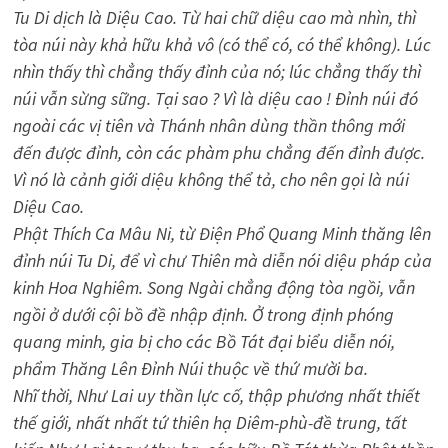
Tu Di dịch là Diệu Cao. Từ hai chữ diệu cao mà nhìn, thì
tòa núi này khả hữu khả vô (có thể có, có thể không). Lúc
nhìn thấy thì chẳng thấy đỉnh của nó; lúc chẳng thấy thì
núi vẫn sừng sững. Tại sao ? Vì là diệu cao ! Ðỉnh núi đó
ngoài các vị tiên và Thánh nhân dùng thần thông mới
đến được đỉnh, còn các phàm phu chẳng đến đỉnh được.
Vì nó là cảnh giới diệu không thể tả, cho nên gọi là núi
Diệu Cao.
Phật Thích Ca Mâu Ni, từ Điện Phổ Quang Minh thăng lên
đỉnh núi Tu Di, để vì chư Thiên mà diễn nói diệu pháp của
kinh Hoa Nghiêm. Song Ngài chẳng động tòa ngồi, vẫn
ngồi ở dưới cội bồ đề nhập định. Ở trong định phóng
quang minh, gia bị cho các Bồ Tát đại biểu diễn nói,
phẩm Thăng Lên Ðỉnh Núi thuộc về thứ mười ba.
Nhĩ thời, Như Lai uy thần lực cố, thập phương nhất thiết
thế giới, nhất nhất tứ thiên hạ Diêm-phù-đề trung, tất