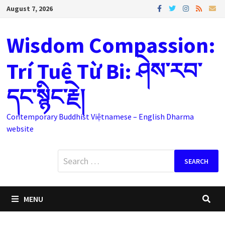
Skip
August 7, 2026
to
content
Wisdom Compassion:
Trí Tuệ Từ Bi: ཤེས་རབ་
དང་སྙིང་རྗེ།
Contemporary Buddhist Việtnamese – English Dharma
website
Search
for:
MENU