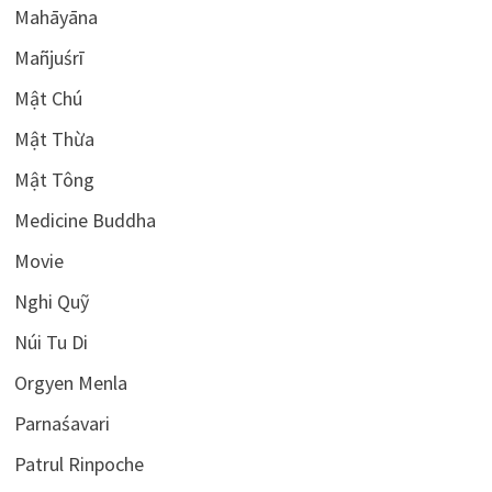
Mahāyāna
Mañjuśrī
Mật Chú
Mật Thừa
Mật Tông
Medicine Buddha
Movie
Nghi Quỹ
Núi Tu Di
Orgyen Menla
Parnaśavari
Patrul Rinpoche