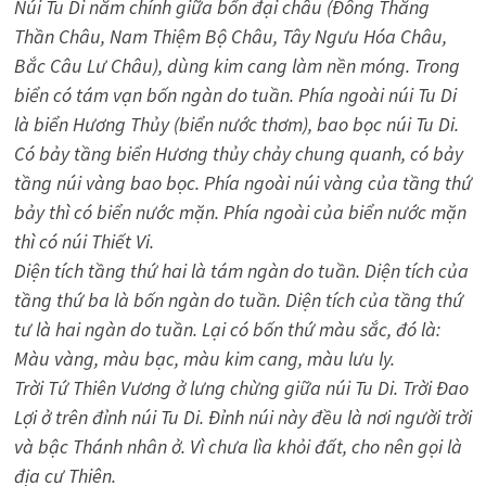
Núi Tu Di nằm chính giữa bốn đại châu (Ðông Thắng
Thần Châu, Nam Thiệm Bộ Châu, Tây Ngưu Hóa Châu,
Bắc Câu Lư Châu), dùng kim cang làm nền móng. Trong
biển có tám vạn bốn ngàn do tuần. Phía ngoài núi Tu Di
là biển Hương Thủy (biển nước thơm), bao bọc núi Tu Di.
Có bảy tầng biển Hương thủy chảy chung quanh, có bảy
tầng núi vàng bao bọc. Phía ngoài núi vàng của tầng thứ
bảy thì có biển nước mặn. Phía ngoài của biển nước mặn
thì có núi Thiết Vi.
Diện tích tầng thứ hai là tám ngàn do tuần. Diện tích của
tầng thứ ba là bốn ngàn do tuần. Diện tích của tầng thứ
tư là hai ngàn do tuần. Lại có bốn thứ màu sắc, đó là:
Màu vàng, màu bạc, màu kim cang, màu lưu ly.
Trời Tứ Thiên Vương ở lưng chừng giữa núi Tu Di. Trời Ðao
Lợi ở trên đỉnh núi Tu Di. Ðỉnh núi này đều là nơi người trời
và bậc Thánh nhân ở. Vì chưa lìa khỏi đất, cho nên gọi là
địa cư Thiên.