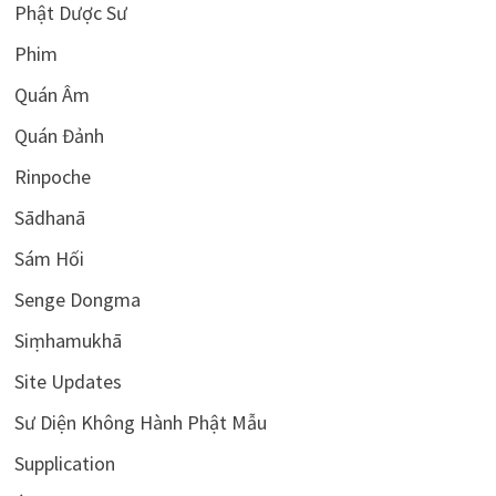
Phật Dược Sư
Phim
Quán Âm
Quán Đảnh
Rinpoche
Sādhanā
Sám Hối
Senge Dongma
Siṃhamukhā
Site Updates
Sư Diện Không Hành Phật Mẫu
Supplication