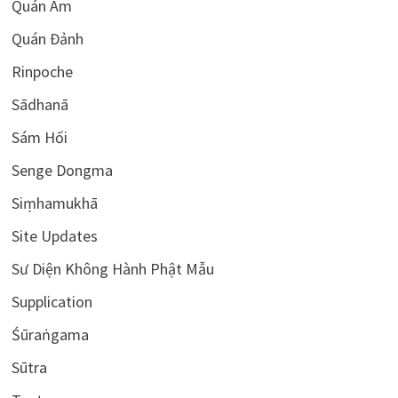
Quán Âm
Quán Đảnh
Rinpoche
Sādhanā
Sám Hối
Senge Dongma
Siṃhamukhā
Site Updates
Sư Diện Không Hành Phật Mẫu
Supplication
Śūraṅgama
Sūtra