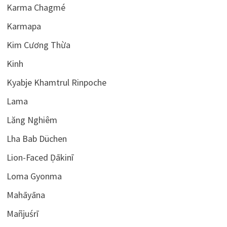
Karma Chagmé
Karmapa
Kim Cương Thừa
Kinh
Kyabje Khamtrul Rinpoche
Lama
Lăng Nghiêm
Lha Bab Düchen
Lion-Faced Ḍākinī
Loma Gyonma
Mahāyāna
Mañjuśrī