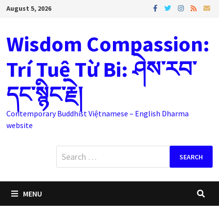
Skip
August 5, 2026
to
content
Wisdom Compassion:
Trí Tuệ Từ Bi: ཤེས་རབ་
དང་སྙིང་རྗེ།
Contemporary Buddhist Việtnamese – English Dharma
website
Search
for:
MENU