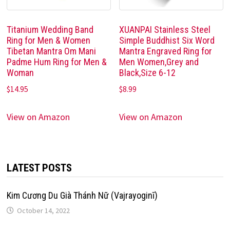
Titanium Wedding Band
XUANPAI Stainless Steel
Ring for Men & Women
Simple Buddhist Six Word
Tibetan Mantra Om Mani
Mantra Engraved Ring for
Padme Hum Ring for Men &
Men Women,Grey and
Woman
Black,Size 6-12
$
14.95
$
8.99
View on Amazon
View on Amazon
LATEST POSTS
Kim Cương Du Già Thánh Nữ (Vajrayoginī)
October 14, 2022