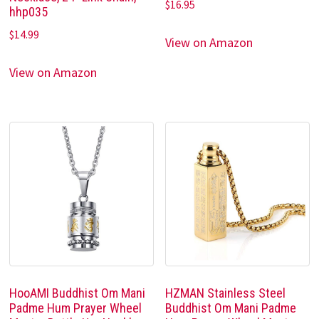
$
16.95
hhp035
$
14.99
View on Amazon
View on Amazon
HooAMI Buddhist Om Mani
HZMAN Stainless Steel
Padme Hum Prayer Wheel
Buddhist Om Mani Padme