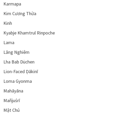
Karmapa
Kim Cương Thừa
Kinh
Kyabje Khamtrul Rinpoche
Lama
Lăng Nghiêm
Lha Bab Düchen
Lion-Faced Ḍākinī
Loma Gyonma
Mahāyāna
Mañjuśrī
Mật Chú