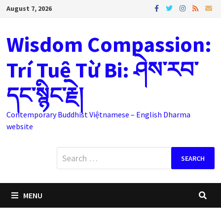
Skip
August 7, 2026
to
content
Wisdom Compassion:
Trí Tuệ Từ Bi: ཤེས་རབ་
དང་སྙིང་རྗེ།
Contemporary Buddhist Việtnamese – English Dharma
website
Search
for:
MENU