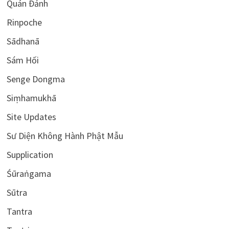
Quán Đảnh
Rinpoche
Sādhanā
Sám Hối
Senge Dongma
Siṃhamukhā
Site Updates
Sư Diện Không Hành Phật Mẫu
Supplication
Śūraṅgama
Sūtra
Tantra