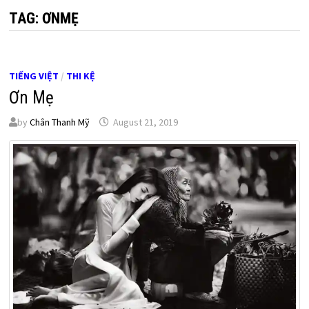
TAG:
ƠNMẸ
TIẾNG VIỆT
/
THI KỆ
Ơn Mẹ
by
Chân Thanh Mỹ
August 21, 2019