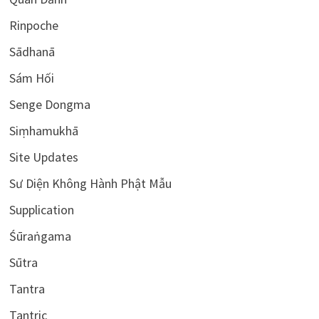
Rinpoche
Sādhanā
Sám Hối
Senge Dongma
Siṃhamukhā
Site Updates
Sư Diện Không Hành Phật Mẫu
Supplication
Śūraṅgama
Sūtra
Tantra
Tantric