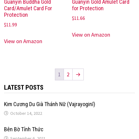
Guanyin Buddha Gold
Guanyin Gold Amulet Card
Card/Amulet Card For
for Protection
Protection
$
11.66
$
11.99
View on Amazon
View on Amazon
1
2
→
LATEST POSTS
Kim Cương Du Già Thánh Nữ (Vajrayoginī)
October 14, 2022
Bên Bờ Tỉnh Thức
September 6, 2021