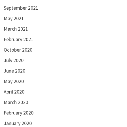
September 2021
May 2021
March 2021
February 2021
October 2020
July 2020
June 2020
May 2020
April 2020
March 2020
February 2020
January 2020