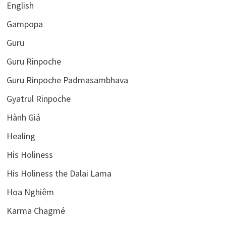
English
Gampopa
Guru
Guru Rinpoche
Guru Rinpoche Padmasambhava
Gyatrul Rinpoche
Hành Giả
Healing
His Holiness
His Holiness the Dalai Lama
Hoa Nghiêm
Karma Chagmé