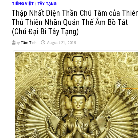
TIẾNG VIỆT
/
TÂY TẠNG
Thập Nhất Diện Thần Chú Tâm của Thiê
Thủ Thiên Nhãn Quán Thế Âm Bồ Tát
(Chú Đại Bi Tây Tạng)
by
Tâm Tịnh
August 21, 2019