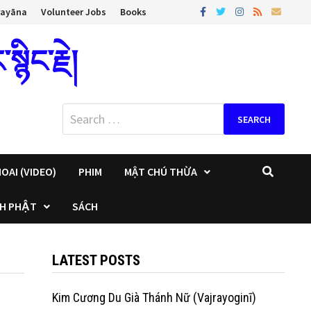
rayāna
Volunteer Jobs
Books
ིང་རྗེ།
Search
for:
OAI (VIDEO)
PHIM
MẬT CHÚ THỪA
H PHẬT
SÁCH
LATEST POSTS
Kim Cương Du Già Thánh Nữ (Vajrayoginī)