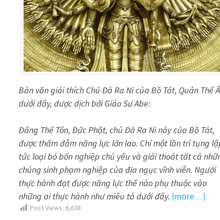
Bản văn giải thích Chú Đà Ra Ni của Bồ Tát, Quán Thế 
dưới đây, được dịch bởi Giáo Sư Abe:
Đấng Thế Tôn, Đức Phật, chú Đà Ra Ni này của Bồ Tát,
được thấm đẫm năng lực lớn lao. Chỉ một lần trì tụng lậ
tức loại bỏ bốn nghiệp chủ yếu và giải thoát tất cả nhữ
chúng sinh phạm nghiệp của địa ngục vĩnh viễn. Người
thực hành đạt được năng lực thế nào phụ thuộc vào
những ai thực hành như miêu tả dưới đây.
(more…)
Post Views:
6,638