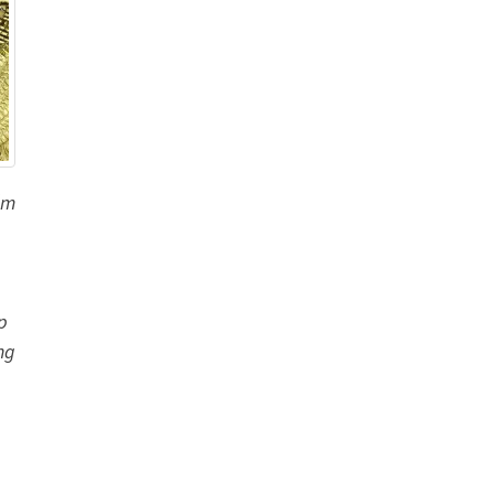
Âm
p
ng