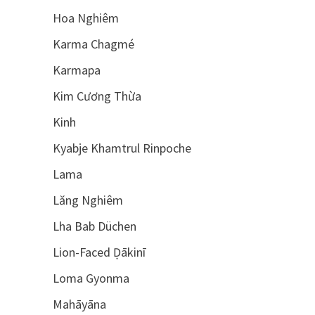
Hoa Nghiêm
Karma Chagmé
Karmapa
Kim Cương Thừa
Kinh
Kyabje Khamtrul Rinpoche
Lama
Lăng Nghiêm
Lha Bab Düchen
Lion-Faced Ḍākinī
Loma Gyonma
Mahāyāna