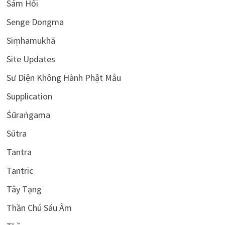
Sám Hối
Senge Dongma
Siṃhamukhā
Site Updates
Sư Diện Không Hành Phật Mẫu
Supplication
Śūraṅgama
Sūtra
Tantra
Tantric
Tây Tạng
Thần Chú Sáu Âm