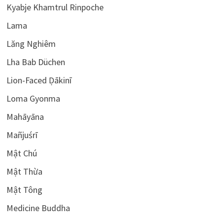
Kyabje Khamtrul Rinpoche
Lama
Lăng Nghiêm
Lha Bab Düchen
Lion-Faced Ḍākinī
Loma Gyonma
Mahāyāna
Mañjuśrī
Mật Chú
Mật Thừa
Mật Tông
Medicine Buddha