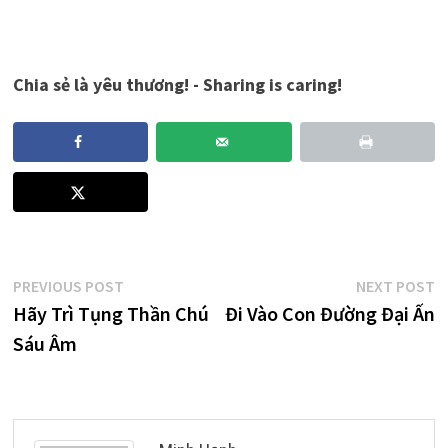
Chia sẻ là yêu thương! - Sharing is caring!
Post
Previous
N
PREVIOUS POST
NEXT POST
post:
p
Hãy Trì Tụng Thần Chú
Đi Vào Con Đường Đại Ấn
navigation
Sáu Âm