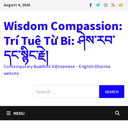
Skip
August 6, 2026
to
content
Wisdom Compassion:
Trí Tuệ Từ Bi: ཤེས་རབ་
དང་སྙིང་རྗེ།
Contemporary Buddhist Việtnamese – English Dharma
website
Search
for:
MENU