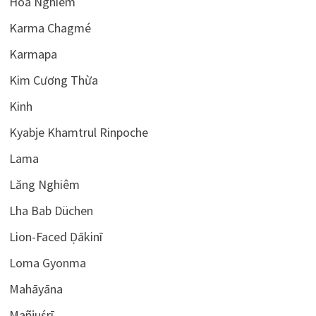
Hoa Nghiêm
Karma Chagmé
Karmapa
Kim Cương Thừa
Kinh
Kyabje Khamtrul Rinpoche
Lama
Lăng Nghiêm
Lha Bab Düchen
Lion-Faced Ḍākinī
Loma Gyonma
Mahāyāna
Mañjuśrī