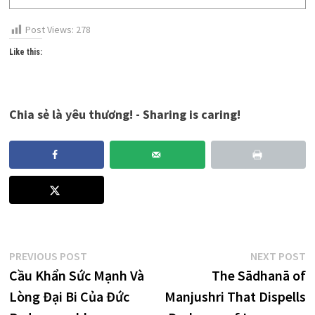
Post Views:
278
Like this:
Chia sẻ là yêu thương! - Sharing is caring!
Post
Previous
N
PREVIOUS POST
NEXT POST
post:
p
Cầu Khẩn Sức Mạnh Và
The Sādhanā of
navigation
Lòng Đại Bi Của Đức
Manjushri That Dispells