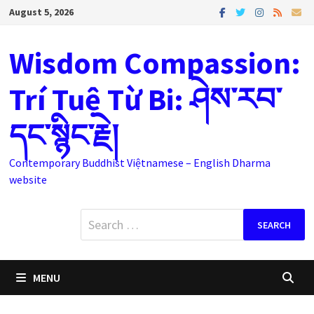
Skip
August 5, 2026
to
content
Wisdom Compassion:
Trí Tuệ Từ Bi: ཤེས་རབ་
དང་སྙིང་རྗེ།
Contemporary Buddhist Việtnamese – English Dharma
website
Search
for:
MENU