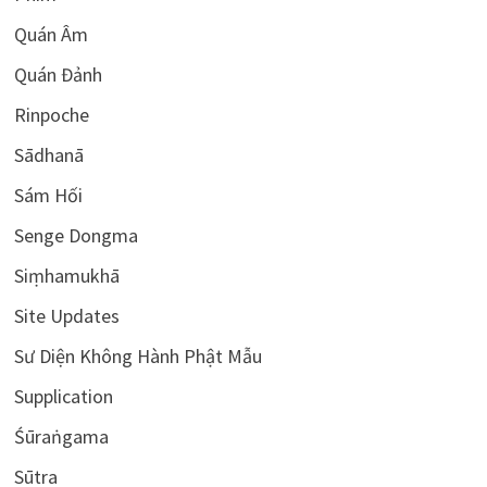
Quán Âm
Quán Đảnh
Rinpoche
Sādhanā
Sám Hối
Senge Dongma
Siṃhamukhā
Site Updates
Sư Diện Không Hành Phật Mẫu
Supplication
Śūraṅgama
Sūtra