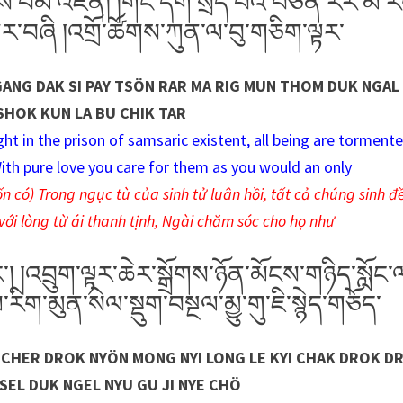
གས་བམ་འཛིན། །གང་དག་སྲིད་པའི་བཙོན་རར་མ་ར
ར་བཞི །འགྲོ་ཚོགས་ཀུན་ལ་བུ་གཅིག་ལྟར་
 GANG DAK SI PAY TSÖN RAR MA RIG MUN THOM DUK NGAL 
SHOK KUN LA BU CHIK TAR
ht in the prison of samsaric existent, all being are torment
ith pure love you care for them as you would an only
n có) Trong ngục tù của sinh tử luân hồi, tất cả chúng sinh đ
với lòng từ ái thanh tịnh, Ngài chăm sóc cho họ như
 །འབྲུག་ལྟར་ཆེར་སྒྲོགས་ཉོན་མོངས་གཉིད་སློང
་རིག་མུན་སེལ་སྡུག་བསྔལ་མྱུ་གུ་ཇི་སྙེད་གཅོད་
 CHER DROK NYÖN MONG NYI LONG LE KYI CHAK DROK D
 SEL DUK NGEL NYU GU JI NYE CHÖ