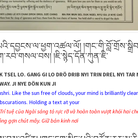
ི་དབྱངས་ལ་ཕྱག་འཚལ་ལོ། །གང་གི་བློ་གྲོས་སྒྲིབ
དག་རབ་གསལ་བས། །ཇི་སྙེད་དོན་ཀུན་ཇི་
 TSEL LO. GANG GI LO DRÖ DRIB NYI TRIN DREL NYI TAR
WAY. JI NYE DÖN KUN JI
ri. Like the sun free of clouds, your mind is brilliantly clea
bscurations. Holding a text at your
rí tuệ của Ngài sáng tỏ rực rỡ và hoàn toàn vượt khỏi hai ch
ông gợn chút mây. Giữ bản kinh nơi