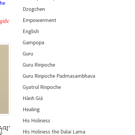
the
Dzogchen
Empowerment
giấc
English
Gampopa
Guru
Guru Rinpoche
Guru Rinpoche Padmasambhava
Gyatrul Rinpoche
Hành Giả
Healing
His Holiness
ྱལ་
His Holiness the Dalai Lama