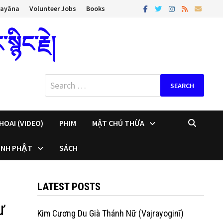
rayāna
Volunteer Jobs
Books
ིང་རྗེ།
Search
for:
HOAI (VIDEO)
PHIM
MẬT CHÚ THỪA
INH PHẬT
SÁCH
LATEST POSTS
ư
Kim Cương Du Già Thánh Nữ (Vajrayoginī)