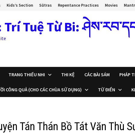
s
Kids’s Section
Sūtras
Repentance Practices
Movies
Mant
 Tuệ Từ Bi: ཤེས་རབ་དང་སྙ
ite
TRANG THIẾU NHI
THI KỆ
CÁC BÀI SÁM
PHÁP T
ỜI CÔNG QUẢ (CHO CÁC CHÙA SỬ DỤNG)
TỪ ĐIỂN
K
guyện Tán Thán Bồ Tát Văn Thù S