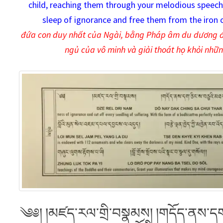
child, reaching them through your melodious speech 
sleep of ignorance and free them from the iron c
đứa con duy nhất của Ngài, bằng Pháp âm du dương đ
ngủ của vô minh và giải thoát họ khỏi nhữn
༄༅། །མཛད་རལ་གྲི་བསྣམས། །གདོད་ནས་དག་