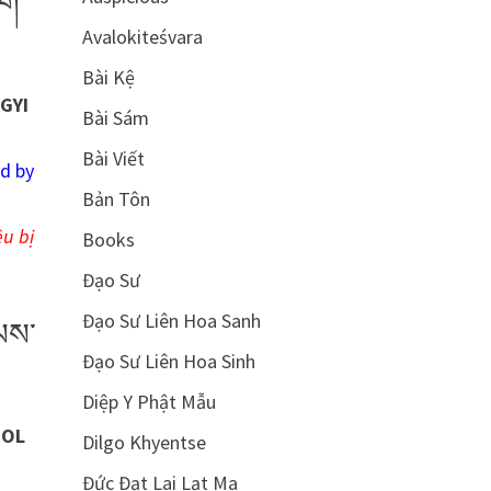
ིག་
Avalokiteśvara
Bài Kệ
GYI
Bài Sám
Bài Viết
ed by
Bản Tôn
ều bị
Books
Đạo Sư
Đạo Sư Liên Hoa Sanh
་ལས་
Đạo Sư Liên Hoa Sinh
Diệp Y Phật Mẫu
ROL
Dilgo Khyentse
Đức Đạt Lai Lạt Ma