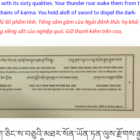
with its sixty qualities. Your thunder roar wake them from 
hains of karma. You hold aloft of sword to dispel the dark-
ủ 60 phẩm tính. Tiếng sấm gầm của Ngài đánh thức họ khỏi 
g xiềng sắt của nghiệp quả. Giữ thanh kiếm trên cao,
ཅིང་ས་བཅུའི་མཐར་སོན་ཡོན་ཏན་ལུས་རྫོགས་རྒ