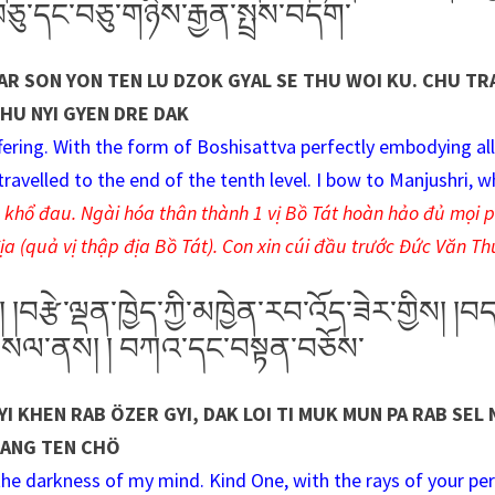
ག་བཅུ་དང་བཅུ་གཉིས་རྒྱན་སྤྲས་བདག་
HAR SON YON TEN LU DZOK GYAL SE THU WOI KU. CHU TR
HU NYI GYEN DRE DAK
fering. With the form of Boshisattva perfectly embodying all
ravelled to the end of the tenth level. I bow to Manjushri, 
g khổ đau. Ngài hóa thân thành 1 vị Bồ Tát hoàn hảo đủ mọi
ịa (quả vị thập địa Bồ Tát). Con xin cúi đầu trước Đức Văn Th
རྩེ་ལྡན་ཁྱེད་ཀྱི་མཁྱེན་རབ་འོད་ཟེར་གྱིས། །བ
བ་བསལ་ནས། ། བཀའ་དང་བསྟན་བཅོས་
YI KHEN RAB ÖZER GYI, DAK LOI TI MUK MUN PA RAB SEL 
DANG TEN CHÖ
e darkness of my mind. Kind One, with the rays of your per