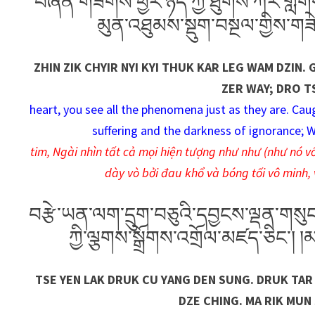
བཞིན་གཟིགས་ཕྱིར་ཉིད་ཀྱི་ཐུགས་ཀར་གླེ
མུན་འཐུམས་སྡུག་བསྔལ་གྱིས་གཟེ
ZHIN ZIK CHYIR NYI KYI THUK KAR LEG WAM DZIN.
ZER WAY; DRO T
heart, you see all the phenomena just as they are. Caug
suffering and the darkness of ignorance; W
tim, Ngài nhìn tất cả mọi hiện tượng như như (như nó vố
dày vò bởi đau khổ và bóng tối vô minh, 
བརྩེ་ཡན་ལག་དྲུག་བཅུའི་དབྱངས་ལྡན་གསུང༌།
ཀྱི་ལྕགས་སྒྲོགས་འགྲོལ་མཛད་ཅིང༌། །མ
TSE YEN LAK DRUK CU YANG DEN SUNG. DRUK TAR
DZE CHING. MA RIK MUN