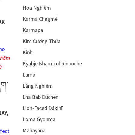
Hoa Nghiêm
Karma Chagmé
AK
Karmapa
Kim Cương Thừa
who
Kinh
 phẩm
Kyabje Khamtrul Rinpoche
ù
Lama
དག་
Lăng Nghiêm
Lha Bab Düchen
Lion-Faced Ḍākinī
NAY,
Loma Gyonma
Mahāyāna
fect