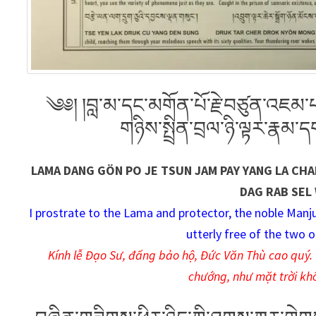
༄༅། །བླ་མ་དང་མགོན་པོ་རྗེ་བཙུན་འཇམ་པའ
གཉིས་སྤྲིན་བྲལ་ཉི་ལྟར་རྣམ་
LAMA DANG GÖN PO JE TSUN JAM PAY YANG LA CHAK
DAG RAB SEL 
I prostrate to the Lama and protector, the noble Manjush
utterly free of the two o
Kính lễ Đạo Sư, đấng bảo hộ, Đức Văn Thù cao quý. T
chướng, như mặt trời kh