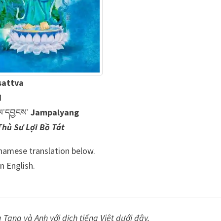
sattva
ī
ལ་དབྱངས་
Jampalyang
hù Sư Lợi Bồ Tát
tnamese translation below.
n English.
g và Anh với dịch tiếng Việt dưới đây.