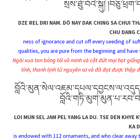
སྲས་ཐུ་བོའི་སྐུ། །བཅུ་ཕྲ
DZE REL DRI NAM. DÖ NAY DAK CHING SA CHUI T
CHU DANG C
ness of ignorance and cut off every seeding of suf
qualities, you are pure from the beginning and have t
Ngài xua tan bóng tối vô minh và cắt đứt mọi hạt giốn
tính, thanh tịnh từ nguyên sơ và đã đạt được thập đ
བློའི་མུན་སེལ་འཇམ་དཔལ་དབྱངས་ལ་འདུད། །བ
བློའི་གཏི་མུག་མུན་པ་ར
LOI MUN SEL JAM PEL YANG LA DU. TSE DEN KHYE K
KA 
is endowed with 112 ornaments, and who clear away th