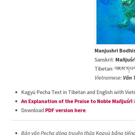
Manjushri Bodhi
Sanskrit:
Mañjuśr
Tibetan: འཇམ་དཔ
Vietnamese:
Văn T
Kagyü Pecha Text in Tibetan and English with Vie
An Explanation of the Praise to Noble Mañjuśrī
i
Download
PDF version here
.
Bản văn Pecha dòng truyền thừa Kagyü bằng tiếng Tạn