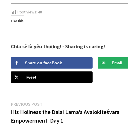
Post Views:
48
Like this:
Chia sẻ là yêu thương! - Sharing is caring!
Share on faceBook
Email
Tweet
Post
Previous
PREVIOUS POST
post:
His Holiness the Dalai Lama’s Avalokiteśvara
navigation
Empowerment: Day 1