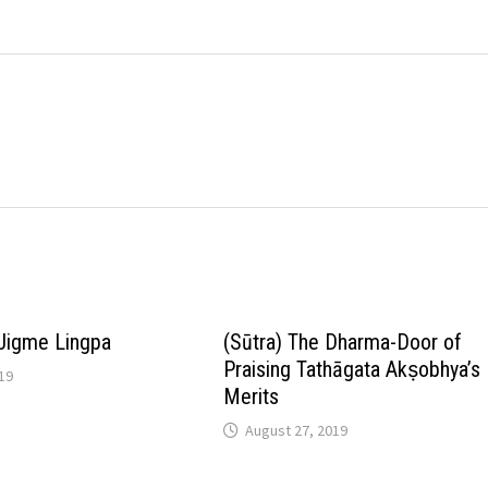
Jigme Lingpa
(Sūtra) The Dharma-Door of
Praising Tathāgata Akṣobhya’s
19
Merits
August 27, 2019