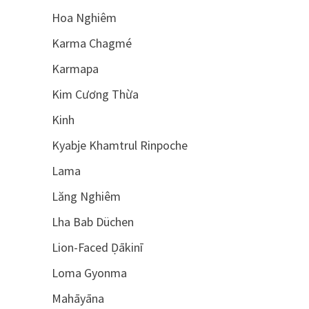
Hoa Nghiêm
Karma Chagmé
Karmapa
Kim Cương Thừa
Kinh
Kyabje Khamtrul Rinpoche
Lama
Lăng Nghiêm
Lha Bab Düchen
Lion-Faced Ḍākinī
Loma Gyonma
Mahāyāna