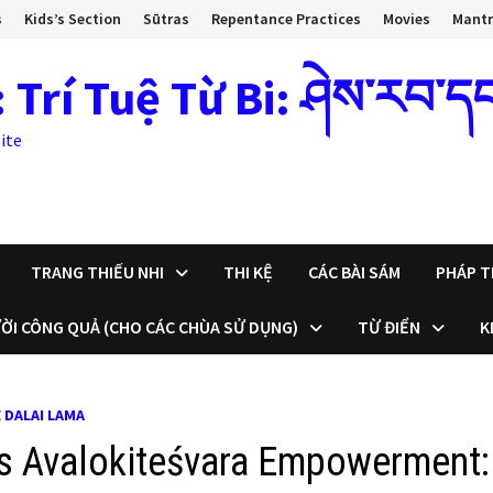
s
Kids’s Section
Sūtras
Repentance Practices
Movies
Mant
 Tuệ Từ Bi: ཤེས་རབ་དང་སྙ
ite
TRANG THIẾU NHI
THI KỆ
CÁC BÀI SÁM
PHÁP T
ỜI CÔNG QUẢ (CHO CÁC CHÙA SỬ DỤNG)
TỪ ĐIỂN
K
 DALAI LAMA
’s Avalokiteśvara Empowerment: