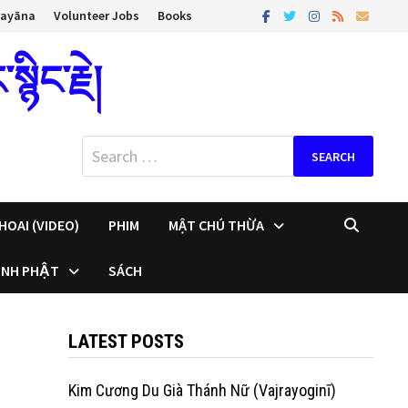
rayāna
Volunteer Jobs
Books
ིང་རྗེ།
Search
for:
HOAI (VIDEO)
PHIM
MẬT CHÚ THỪA
INH PHẬT
SÁCH
LATEST POSTS
Kim Cương Du Già Thánh Nữ (Vajrayoginī)