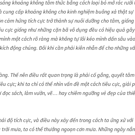
 sáng khoảng không tâm thức bằng cách loại bỏ mớ rác rưởi t
và cung cấp khoảng không cho kinh nghiệm buông xả thật sự
n cảm hứng tích cực trở thành sự nuôi dưỡng cho tâm, giống
u cực giống như những cặn bã vô dụng đều có hiệu quả gây
 mình một cách rõ ràng mà không tự lôi kéo mình dấn sâu và
 kích động chúng. Đôi khi cần phải kiên nhẫn để cho những v
àng. Thế nên điều rất quan trọng là phải cố gắng, quyết tâm
u cực; khi ta chỉ có thể nhìn vấn đề một cách tiêu cực, giải 
 như đọc sách, làm vườn, vẽ… hay chiêm ngưỡng vẻ đẹp của thi
ái độ tích cực, và điều này xảy đến trong cách ta ứng xử với
ếu trời mưa, ta có thể thưởng ngoạn cơn mưa. Những ngày nắ