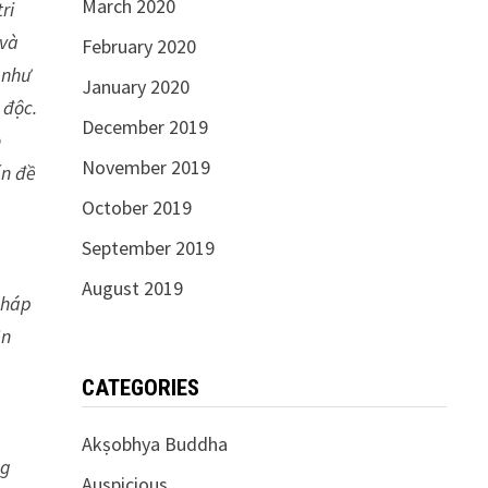
March 2020
ri
 và
February 2020
 như
January 2020
 độc.
December 2019
o
November 2019
ấn đề
October 2019
September 2019
August 2019
pháp
ên
CATEGORIES
Akṣobhya Buddha
ng
Auspicious