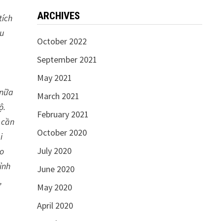
ARCHIVES
tích
au
October 2022
September 2021
May 2021
 nữa
March 2021
ộ.
February 2021
 cần
October 2020
i
July 2020
eo
ỉnh
June 2020
,
May 2020
April 2020