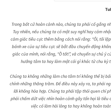
Tu
Trong bất cứ hoàn cảnh nào, chúng ta phải cố gắng nhìn
Tuy nhiên, nếu chúng ta có một suy nghĩ hay cảm nhận
cảm giác tiêu cực thêm bằng cách nói rằng: “Ôi, tôi lặp 
bánh xe của sự tiêu cực sẽ bắt đầu chuyển động không
giác của mình, nói rằng, “Ồ tốt!”, và chuyển sự chú ý
hướng tâm ta hay làm một cái gì khác từ chu kỳ
Chúng ta không những làm cho tâm trí không thể bị bấ
chính những thăng trầm. Để điều này xảy ra, ta phải n
lời không hòa hợp. Chúng ta phải tập thói quen chỉ ph
phải chấm dứt việc nhìn hoàn cảnh gây tổn hại là tiêu c
việc có làm hài lòng ta hay không hoàn toàn