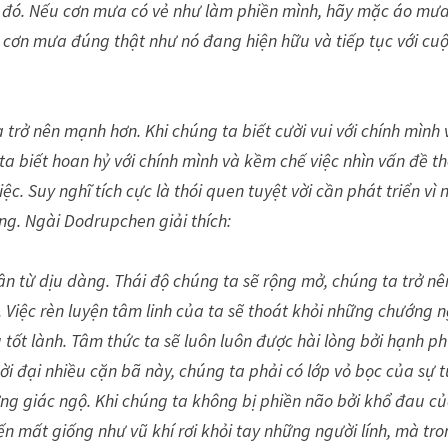
 đó. Nếu cơn mưa có vẻ như làm phiền mình, hãy mặc áo mư
 cơn mưa đúng thật như nó đang hiện hữu và tiếp tục với cu
 trở nên mạnh hơn. Khi chúng ta biết cười vui với chính mình 
a biết hoan hỷ với chính mình và kềm chế việc nhìn vấn đề t
ệc. Suy nghĩ tích cực là thói quen tuyệt vời cần phát triển vì 
ng. Ngài Dodrupchen giải thích:
ân từ dịu dàng. Thái độ chúng ta sẽ rộng mở, chúng ta trở nê
Việc rèn luyện tâm linh của ta sẽ thoát khỏi những chướng n
 tốt lành. Tâm thức ta sẽ luôn luôn được hài lòng bởi hạnh p
ời đại nhiều cặn bã này, chúng ta phải có lớp vỏ bọc của sự t
g giác ngộ. Khi chúng ta không bị phiền não bởi khổ đau củ
ến mất giống như vũ khí rơi khỏi tay những người lính, mà tr