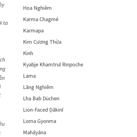
ày
Hoa Nghiêm
Karma Chagmé
i ta
Karmapa
Kim Cương Thừa
Kinh
ách
Kyabje Khamtrul Rinpoche
àng
Lama
ẫn
ì
Lăng Nghiêm
ổ
Lha Bab Düchen
Lion-Faced Ḍākinī
Loma Gyonma
iều
Mahāyāna
c