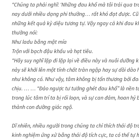
“Chúng ta phải nghĩ: ‘Những đau khổ mà tôi trải qua t
nay dưới nhiều dạng phi thường… rất khó đạt được. Cũng
những kết quả kỳ diệu tương tự. Vậy ngay cả khi đau khổ
thường nói:
Như ladu bằng mật mía
Trộn với bạch đậu khấu và hạt tiêu.
“Hãy suy nghĩ lặp đi lặp lại về điều này và nuôi dưỡng 
này sẽ khởi lên một tính chất tràn ngập hay sự dồi dào
như không có. Như vậy, tâm không bị tổn thương bởi đa
chịu. … … “Đảo ngược tư tưởng ghét đau khổ” là nền tả
trong lúc tâm trí ta bị rối loạn, và sự can đảm, hoan hỷ
thành con đường giác ngộ.
Dĩ nhiên, nhiều người trong chúng ta chỉ thích thái độ 
kinh nghiệm ứng xử bằng thái độ tích cực, ta có thể tự