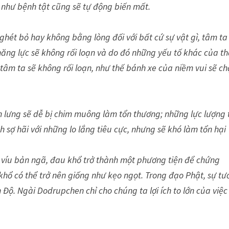
 như bệnh tật cũng sẽ tự động biến mất.
ghét bỏ hay không bằng lòng đối với bất cứ sự vật gì, tâm ta
 năng lực sẽ không rối loạn và do đó những yếu tố khác của t
 tâm ta sẽ không rối loạn, như thế bánh xe của niềm vui sẽ c
n lưng sẽ dễ bị chim muông làm tổn thương; những lực lượng 
h sợ hãi với những lo lắng tiêu cực, nhưng sẽ khó làm tổn hại
víu bản ngã, đau khổ trở thành một phương tiện để chứng
 khổ có thể trở nên giống như kẹo ngọt. Trong đạo Phật, sự t
 Độ. Ngài Dodrupchen chỉ cho chúng ta lợi ích to lớn của việc