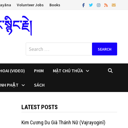
rayāna
Volunteer Jobs
Books
ིང་རྗེ།
Search
for:
HOAI (VIDEO)
PHIM
MẬT CHÚ THỪA
INH PHẬT
SÁCH
LATEST POSTS
Kim Cương Du Già Thánh Nữ (Vajrayoginī)