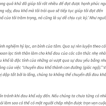
rong quá khứ đã giúp tôi rất nhiều để đạt được hạnh phúc ng
 vậy, đau khổ mà tôi trải qua sẽ tiếp tục giúp tôi đạt đến
 của tôi trầm trọng, nó cũng là sự dễ chịu cực kỳ.’ Như ngườ
kinh nghiệm hỷ lạc, an bình của tâm. Qua sự rèn luyện theo c
 hoan lạc tinh thần làm cho khổ đau của các căn thức nhẹ nh
u khổ là đặc tính của những ai vượt qua sự đau yếu bằng nh
ng của việc “chuyển đau khổ thành con đường (giác ngộ).” V
 bị dập tắt bởi lo lắng, chúng ta không thể chuyển đổi đau kh
trốn tránh khi đau khổ xảy đến. Nếu chúng ta chưa từng có nh
 hỏi làm sao có thể có một người chấp nhận được trọn vẹn cuộ