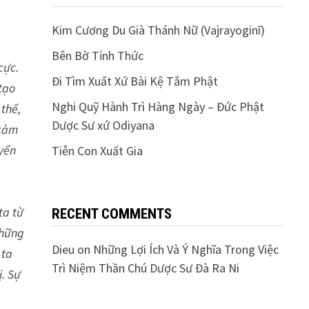
Kim Cương Du Già Thánh Nữ (Vajrayoginī)
Bên Bờ Tỉnh Thức
cực.
Đi Tìm Xuất Xứ Bài Kệ Tắm Phật
tạo
Nghi Quỹ Hành Trì Hàng Ngày – Đức Phật
 thế,
Dược Sư xứ Odiyana
 cảm
uyển
Tiễn Con Xuất Gia
ta từ
RECENT COMMENTS
những
Dieu
on
Những Lợi Ích Và Ý Nghĩa Trong Việc
 ta
Trì Niệm Thần Chú Dược Sư Đà Ra Ni
ị. Sự