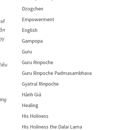
Dzogchen
Empowerment
 sẽ
hân
English
hạy
Gampopa
Guru
Guru Rinpoche
tiêu
Guru Rinpoche Padmasambhava
Gyatrul Rinpoche
Hành Giả
ương
Healing
His Holiness
His Holiness the Dalai Lama