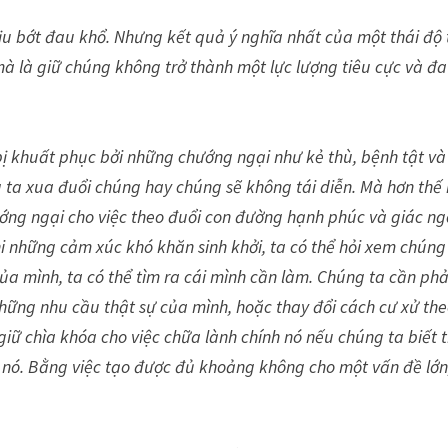
u bớt đau khổ. Nhưng kết quả ý nghĩa nhất của một thái độ 
mà là giữ chúng không trở thành một lực lượng tiêu cực và đ
bị khuất phục bởi những chướng ngại như kẻ thù, bệnh tật và
 ta xua đuổi chúng hay chúng sẽ không tái diễn. Mà hơn thế
ớng ngại cho việc theo đuổi con đường hạnh phúc và giác ng
i những cảm xúc khó khăn sinh khởi, ta có thể hỏi xem chúng
ủa mình, ta có thể tìm ra cái mình cần làm. Chúng ta cần phả
hững nhu cầu thật sự của mình, hoặc thay đổi cách cư xử th
giữ chìa khóa cho việc chữa lành chính nó nếu chúng ta biết t
 nó. Bằng việc tạo được đủ khoảng không cho một vấn đề lớn