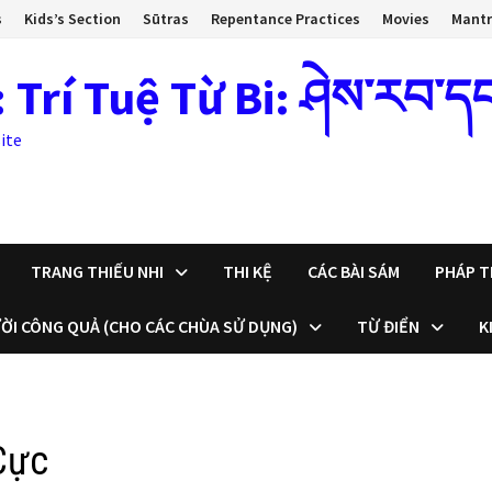
s
Kids’s Section
Sūtras
Repentance Practices
Movies
Mant
 Tuệ Từ Bi: ཤེས་རབ་དང་སྙ
ite
TRANG THIẾU NHI
THI KỆ
CÁC BÀI SÁM
PHÁP T
ỜI CÔNG QUẢ (CHO CÁC CHÙA SỬ DỤNG)
TỪ ĐIỂN
K
Cực