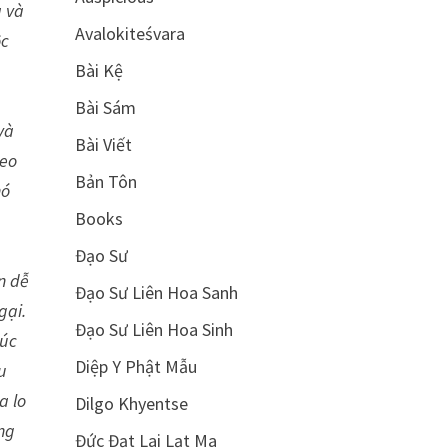
a và
Avalokiteśvara
ộc
Bài Kệ
Bài Sám
và
Bài Viết
heo
Bản Tôn
nó
Books
Đạo Sư
n dễ
Đạo Sư Liên Hoa Sanh
gại.
Đạo Sư Liên Hoa Sinh
húc
Diệp Y Phật Mẫu
u
a lo
Dilgo Khyentse
ong
Đức Đạt Lai Lạt Ma