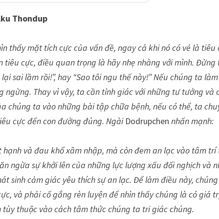
lku Thondup
 thấy mặt tích cực của vấn đề, ngay cả khi nó có vẻ là tiêu 
 tiêu cực, điều quan trọng là hãy nhẹ nhàng với mình. Đừng 
lại sai lầm rồi!”, hay “Sao tôi ngu thế này!” Nếu chúng ta làm
 ngừng. Thay vì vậy, ta cần tỉnh giác với những tư tưởng và
 của chúng ta vào những bài tập chữa bệnh, nếu có thể, ta ch
 tiêu cực đến con đường đúng. Ngài
Dodrupchen
nhấn mạnh:
t hạnh và đau khổ xâm nhập, mà còn đem an lạc vào tâm trí 
găn ngừa sự khởi lên của những lực lượng xấu đối nghịch và 
át sinh cảm giác yêu thích sự an lạc. Để làm điều này, chúng
ực, và phải cố gắng rèn luyện để nhìn thấy chúng là có giá tr
 tùy thuộc vào cách tâm thức chúng ta tri giác chúng.