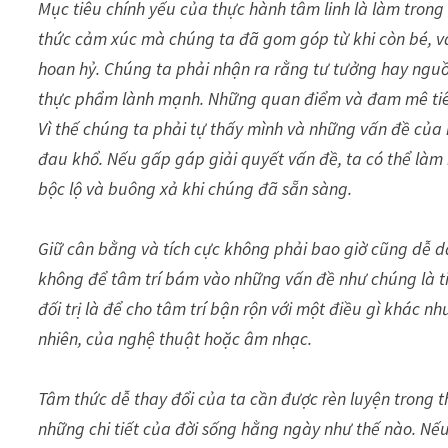
Mục tiêu chính yếu của thực hành tâm linh là làm trong
thức cảm xúc mà chúng ta đã gom góp từ khi còn bé, 
hoan hỷ. Chúng ta phải nhận ra rằng tư tưởng hay nguồ
thực phẩm lành mạnh. Những quan điểm và đam mê tiê
Vì thế chúng ta phải tự thấy mình và những vấn đề của
đau khổ. Nếu gấp gáp giải quyết vấn đề, ta có thể làm
bộc lộ và buông xả khi chúng đã sẵn sàng.
Giữ cân bằng và tích cực không phải bao giờ cũng dễ d
không để tâm trí bám vào những vấn đề như chúng là tiê
đối trị là để cho tâm trí bận rộn với một điều gì khác
nhiên, của nghệ thuật hoặc âm nhạc.
Tâm thức dễ thay đổi của ta cần được rèn luyện trong th
những chi tiết của đời sống hằng ngày như thế nào. N