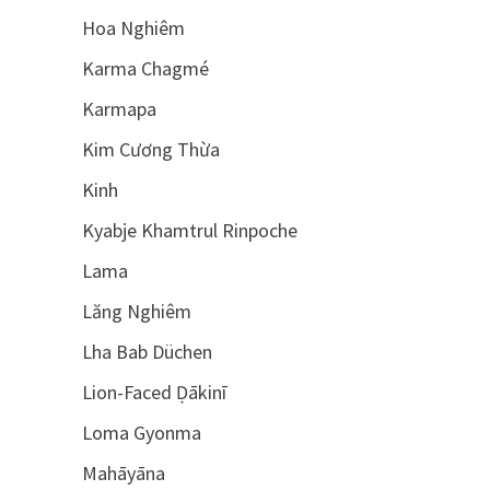
Hoa Nghiêm
Karma Chagmé
Karmapa
Kim Cương Thừa
Kinh
Kyabje Khamtrul Rinpoche
Lama
Lăng Nghiêm
Lha Bab Düchen
Lion-Faced Ḍākinī
Loma Gyonma
Mahāyāna