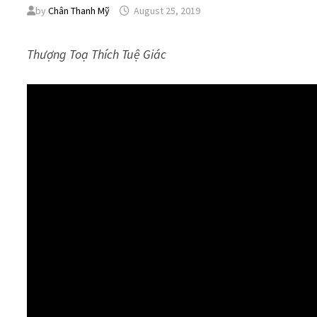
by
Chân Thanh Mỹ
August 25, 2019
Thượng Toạ Thích Tuệ Giác