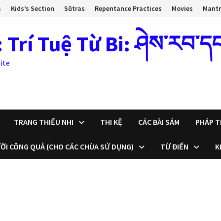
s
Kids’s Section
Sūtras
Repentance Practices
Movies
Mant
 Tuệ Từ Bi: ཤེས་རབ་དང་སྙ
ite
TRANG THIẾU NHI
THI KỆ
CÁC BÀI SÁM
PHÁP T
ỜI CÔNG QUẢ (CHO CÁC CHÙA SỬ DỤNG)
TỪ ĐIỂN
K