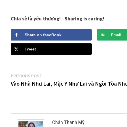
Chia sẻ là yêu thương! - Sharing is caring!
Share on faceBook
Email
Tweet
Post
Previous
PREVIOUS POST
post:
Vào Nhà Như Lai, Mặc Y Như Lai và Ngồi Tòa Như
navigation
Chân Thanh Mỹ