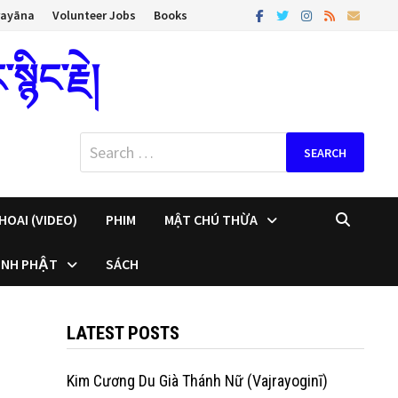
rayāna
Volunteer Jobs
Books
ིང་རྗེ།
Search
for:
HOAI (VIDEO)
PHIM
MẬT CHÚ THỪA
INH PHẬT
SÁCH
LATEST POSTS
Kim Cương Du Già Thánh Nữ (Vajrayoginī)