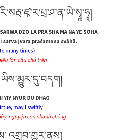
ི་སརྦ་ཛྭ་ར་པྲ་ཤ་ན་ཡེ་སྭཱ་ཧཱ།
SARWA DZO LA PRA SHA MA NA YE SOHA
i sarva jvara praśamana svāhā.
ite many times)
hiều lần câu chú trên
་ཡིས་མྱུར་དུ་བདག།
I YIY NYUR DU DHAG
irtue, may I swiftly
này, nguyện con nhanh chóng
་མ་ འགྲུབ་གྱུར་ནས།