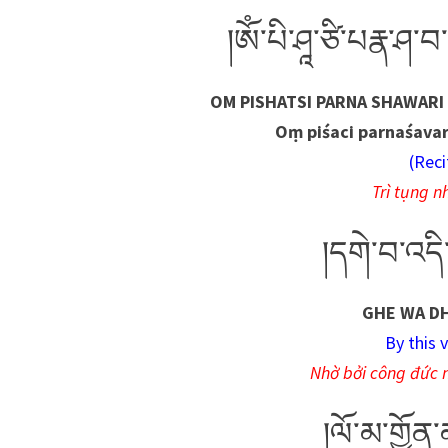
།ༀ་པི་ཤཱ་ཙི་པརྣ་ཤ་བ་ར
OM PISHATSI PARNA SHAWARI 
Oṃ piśaci parnaśavar
(Rec
Trì tụng n
།དགེ་བ་འདི
GHE WA DH
By this v
Nhờ bởi công đức 
།ལོ་མ་གྱོན