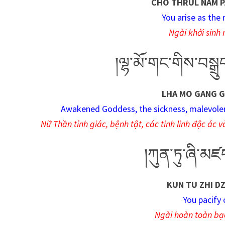
CHO THRUL NAM PA
You arise as the 
Ngài khởi sinh
།ལྷ་མོ་གང་གིས་བས
LHA MO GANG G
Awakened Goddess, the sickness, malevolent 
Nữ Thần tỉnh giác, bệnh tật, các tinh linh độc á
།ཀུན་ཏུ་ཞི་མ
KUN TU ZHI D
You pacify
Ngài hoàn toàn bạc 