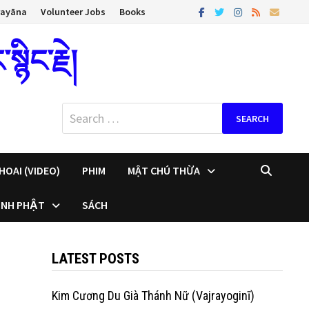
rayāna
Volunteer Jobs
Books
ིང་རྗེ།
Search
for:
HOAI (VIDEO)
PHIM
MẬT CHÚ THỪA
INH PHẬT
SÁCH
LATEST POSTS
Kim Cương Du Già Thánh Nữ (Vajrayoginī)