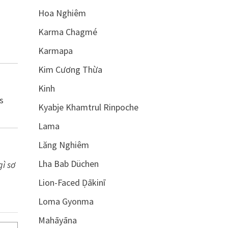
Hoa Nghiêm
Karma Chagmé
Karmapa
Kim Cương Thừa
Kinh
s
Kyabje Khamtrul Rinpoche
Lama
Lăng Nghiêm
Lha Bab Düchen
gì sơ
Lion-Faced Ḍākinī
Loma Gyonma
Mahāyāna