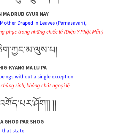
N MA DRUB GYUR NAY
Mother Draped in Leaves (Parnasavari),
ng phục trong những chiếc lá (Diệp Y Phật Mẫu)
ཅིག་ཀྱང་མ་ལུས་པ།
IG-KYANG MA LU PA
 beings without a single exception
chúng sinh, không chút ngoại lệ
་འགོད་པར་ཤོག།། །།
 LA GHOD PAR SHOG
n that state.