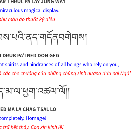
R THRUL PA LAY JUNG WA’I
miraculous magical display.
 như màn ảo thuật kỳ diệu
ྒྲུབས་པའི་ནད་གདོནབགེགས།
I DRUB PA’I NED DON GEG
spirits and hindrances of all beings who rely on you,
c và các che chướng của những chúng sinh nương dựa nơi Ngài
ཛད་མ་ལ་ཕྱག་འཚལ་ལོ།།
ZED MA LA CHAG TSAL LO
 completely. Homage!
trừ hết thảy. Con xin kính lễ!