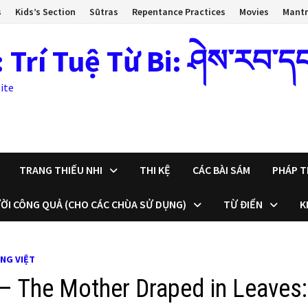
s
Kids’s Section
Sūtras
Repentance Practices
Movies
Mant
 Tuệ Từ Bi: ཤེས་རབ་དང་སྙ
ite
TRANG THIẾU NHI
THI KỆ
CÁC BÀI SÁM
PHÁP T
ỜI CÔNG QUẢ (CHO CÁC CHÙA SỬ DỤNG)
TỪ ĐIỂN
K
ẾNG VIỆT
 – The Mother Draped in Leaves: