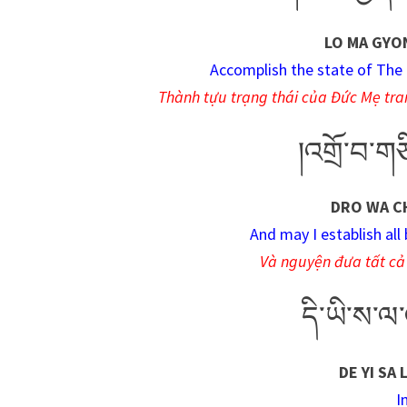
LO MA GYO
Accomplish the state of The 
Thành tựu trạng thái của Đức Mẹ tra
།འགྲོ་བ་ག
DRO WA CH
And may I establish all
Và nguyện đưa tất cả 
དི་ཡི་ས་ལ
DE YI SA
I