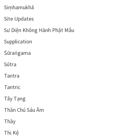
Siṃhamukhā
Site Updates
Sư Diện Không Hành Phật Mẫu
Supplication
Śūraṅgama
Sūtra
Tantra
Tantric
Tây Tạng
Thần Chú Sáu Âm
Thầy
Thi Kệ