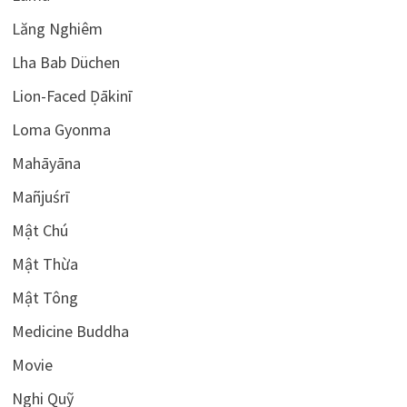
Lăng Nghiêm
Lha Bab Düchen
Lion-Faced Ḍākinī
Loma Gyonma
Mahāyāna
Mañjuśrī
Mật Chú
Mật Thừa
Mật Tông
Medicine Buddha
Movie
Nghi Quỹ