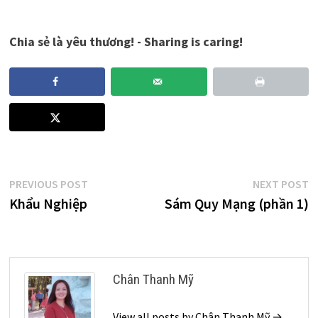
Chia sẻ là yêu thương! - Sharing is caring!
Post
Previous
N
PREVIOUS POST
NEXT POST
post:
p
Khẩu Nghiệp
Sám Quy Mạng (phần 1)
navigation
Chân Thanh Mỹ
View all posts by Chân Thanh Mỹ →