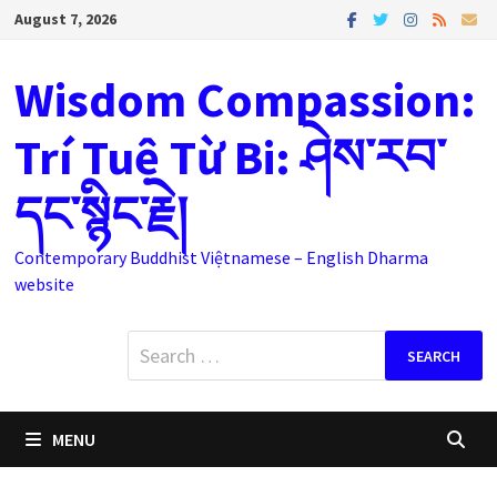
Skip
August 7, 2026
to
content
Wisdom Compassion:
Trí Tuệ Từ Bi: ཤེས་རབ་
དང་སྙིང་རྗེ།
Contemporary Buddhist Việtnamese – English Dharma
website
Search
for:
MENU