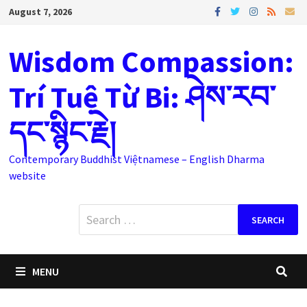
Skip
August 7, 2026
to
content
Wisdom Compassion:
Trí Tuệ Từ Bi: ཤེས་རབ་
དང་སྙིང་རྗེ།
Contemporary Buddhist Việtnamese – English Dharma
website
Search
for:
MENU