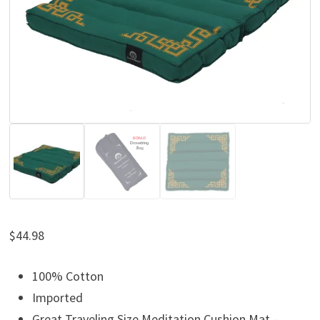
$
44.98
100% Cotton
Imported
Great Traveling Size Meditation Cushion Mat –