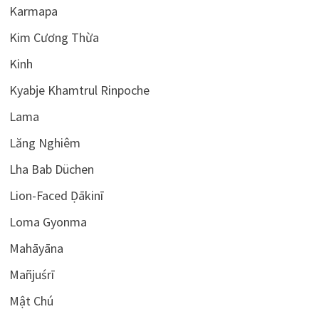
Karmapa
Kim Cương Thừa
Kinh
Kyabje Khamtrul Rinpoche
Lama
Lăng Nghiêm
Lha Bab Düchen
Lion-Faced Ḍākinī
Loma Gyonma
Mahāyāna
Mañjuśrī
Mật Chú