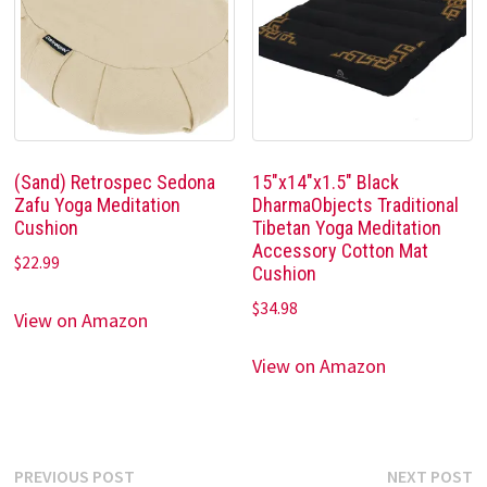
(Sand) Retrospec Sedona
15″x14″x1.5″ Black
Zafu Yoga Meditation
DharmaObjects Traditional
Cushion
Tibetan Yoga Meditation
Accessory Cotton Mat
$
22.99
Cushion
$
34.98
View on Amazon
View on Amazon
Post
Previous
N
PREVIOUS POST
NEXT POST