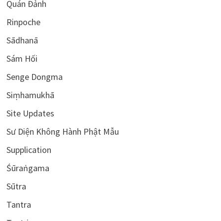
Quán Đảnh
Rinpoche
Sādhanā
Sám Hối
Senge Dongma
Siṃhamukhā
Site Updates
Sư Diện Không Hành Phật Mẫu
Supplication
Śūraṅgama
Sūtra
Tantra