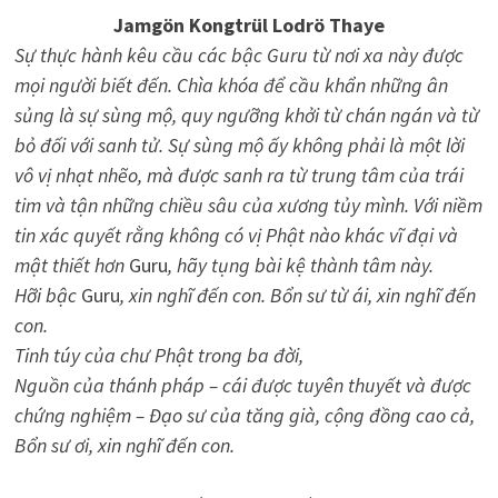
Jamgön Kongtrül Lodrö Thaye
Sự thực hành kêu cầu các bậc Guru từ nơi xa này được
mọi người biết đến. Chìa khóa để cầu khẩn những ân
sủng là sự sùng mộ, quy ngưỡng khởi từ chán ngán và từ
bỏ đối với sanh tử. Sự sùng mộ ấy không phải là một lời
vô vị nhạt nhẽo, mà được sanh ra từ trung tâm của trái
tim và tận những chiều sâu của xương tủy mình. Với niềm
tin xác quyết rằng không có vị Phật nào khác vĩ đại và
mật thiết hơn
Guru
, hãy tụng bài kệ thành tâm này.
Hỡi bậc
Guru
, xin nghĩ đến con. Bổn sư từ ái, xin nghĩ đến
con.
Tinh túy của chư Phật trong ba đời,
Nguồn của thánh pháp – cái được tuyên thuyết và được
chứng nghiệm – Đạo sư của tăng già, cộng đồng cao cả,
Bổn sư ơi, xin nghĩ đến con.