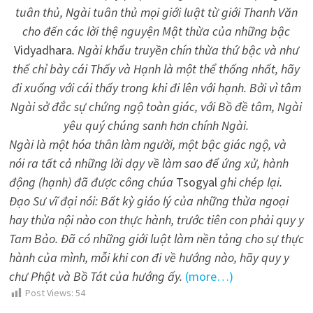
tuân thủ, Ngài tuân thủ mọi giới luật từ giới Thanh Văn
cho đến các lời thệ nguyện Mật thừa của những bậc
Vidyadhara
. Ngài khẩu truyền chín thừa thứ bậc và như
thế chỉ bày cái Thấy và Hạnh là một thể thống nhất, hãy
đi xuống với cái thấy trong khi đi lên với hạnh. Bởi vì tâm
Ngài sở đắc sự chứng ngộ toàn giác, với Bồ đề tâm, Ngài
yêu quý chúng sanh hơn chính Ngài.
Ngài là một hóa thân làm người, một bậc giác ngộ, và
nói ra tất cả những lời dạy về làm sao để ứng xử, hành
động (hạnh) đã được công chúa
Tsogyal
ghi chép lại.
Đạo Sư vĩ đại nói: Bất kỳ giáo lý của những thừa ngoại
hay thừa nội nào con thực hành, trước tiên con phải quy y
Tam Bảo. Đã có những giới luật làm nền tảng cho sự thực
hành của mình, mỗi khi con đi về hướng nào, hãy quy y
chư Phật và Bồ Tát của hướng ấy.
(more…)
Post Views:
54