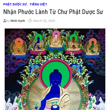
PHẬT DƯỢC SƯ
/
TIẾNG VIỆT
Nhận Phước Lành Từ Chư Phật Dược Sư
by
Minh Hạnh
March 25, 2020