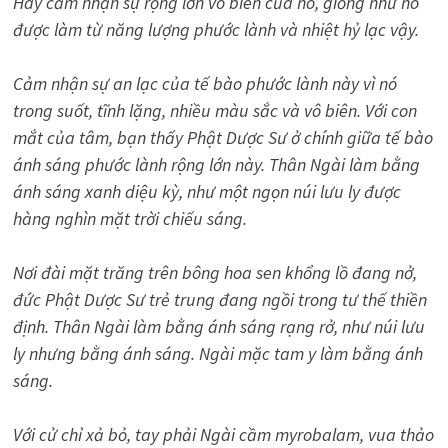
Hãy cảm nhận sự rộng lớn vô biên của nó, giống như nó
được làm từ năng lượng phước lành và nhiệt hỷ lạc vậy.
Cảm nhận sự an lạc của tế bào phước lành này vì nó
trong suốt, tĩnh lặng, nhiều màu sắc và vô biên. Với con
mắt của tâm, bạn thấy Phật Dược Sư ở chính giữa tế bào
ánh sáng phước lành rộng lớn này. Thân Ngài làm bằng
ánh sáng xanh diệu kỳ, như một ngọn núi lưu ly được
hàng nghìn mặt trời chiếu sáng.
Nơi đài mặt trăng trên bông hoa sen khổng lồ đang nở,
đức Phật Dược Sư trẻ trung đang ngồi trong tư thế thiền
định. Thân Ngài làm bằng ánh sáng rạng rở, như núi lưu
ly nhưng bằng ánh sáng. Ngài mặc tam y làm bằng ánh
sáng.
Với cử chỉ xả bỏ, tay phải Ngài cầm myrobalam, vua thảo