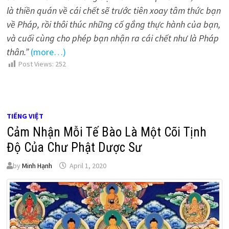
là thiền quán về cái chết sẽ trước tiên xoay tâm thức bạn
về Pháp, rồi thôi thúc những cố gắng thực hành của bạn,
và cuối cùng cho phép bạn nhận ra cái chết như là Pháp
thân.”
(more…)
Post Views:
252
TIẾNG VIỆT
Cảm Nhận Mỗi Tế Bào Là Một Cõi Tịnh
Độ Của Chư Phật Dược Sư
by
Minh Hạnh
April 1, 2020