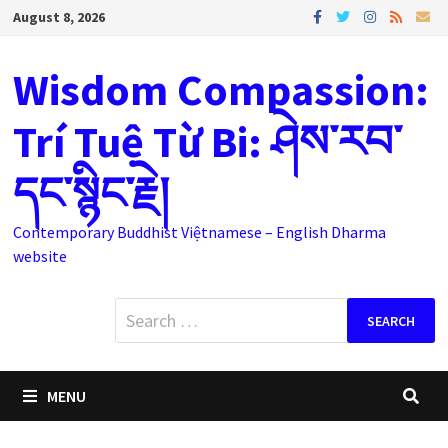
Skip
August 8, 2026
to
content
Wisdom Compassion:
Trí Tuệ Từ Bi: ཤེས་རབ་
དང་སྙིང་རྗེ།
Contemporary Buddhist Việtnamese – English Dharma
website
Search
for:
MENU