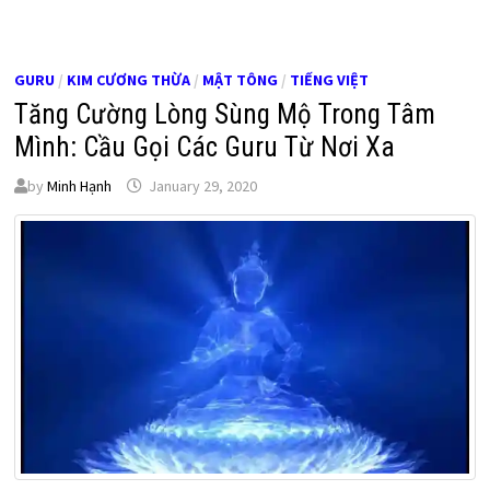
GURU
/
KIM CƯƠNG THỪA
/
MẬT TÔNG
/
TIẾNG VIỆT
Tăng Cường Lòng Sùng Mộ Trong Tâm
Mình: Cầu Gọi Các Guru Từ Nơi Xa
by
Minh Hạnh
January 29, 2020