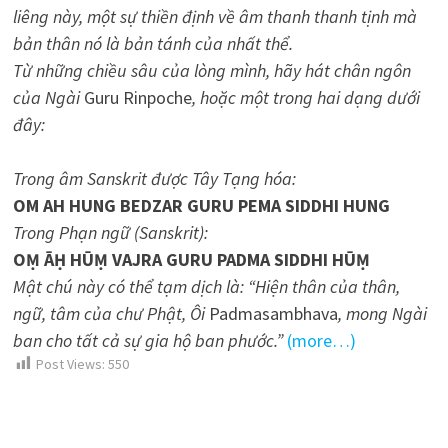
liêng này, một sự thiền định về âm thanh thanh tịnh mà
bản thân nó là bản tánh của nhất thể.
Từ những chiều sâu của lòng mình, hãy hát chân ngôn
của Ngài
Guru Rinpoche
, hoặc một trong hai dạng dưới
đây:
Trong âm Sanskrit được Tây Tạng hóa:
OM AH HUNG BEDZAR GURU PEMA SIDDHI HUNG
Trong Phạn ngữ (Sanskrit):
OṂ ĀḤ HŪṂ VAJRA GURU PADMA SIDDHI HŪṂ
Mật chú này có thể tạm dịch là: “Hiện thân của thân,
ngữ, tâm của chư Phật, Ôi
Padmasambhava
, mong Ngài
ban cho tất cả sự gia hộ ban phước.”
(more…)
Post Views:
550