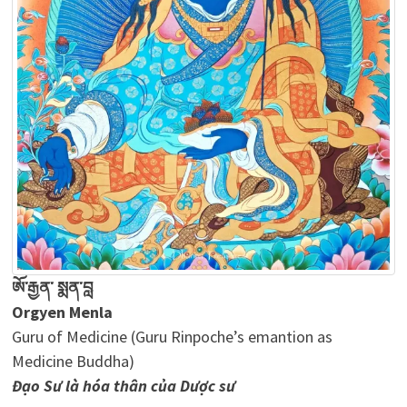
ཨོ་རྒྱན་ སྨན་བླ
Orgyen Menla
Guru of Medicine (Guru Rinpoche’s emantion as
Medicine Buddha)
Đạo Sư là hóa thân của Dược sư