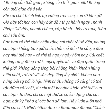
* Không còn thời gian, không còn thời gian nữa! Không
còn thời gian để ở yên
Khi cái chết thình lình ập xuống trên con, con sẽ làm gì?
Giờ đây tốt hơn con hãy bắt đầu thực hành ngay Thánh
Pháp; Giờ đây, nhanh chóng, cấp bách – hãy trì tụng thần
chú sáu âm.
Các bạn có thể chắc chắn rằng cái chết rồi sẽ đến, nhưng
các bạn không bao giờ chắc chắn nó đến khi nào, ở đâu
hay như thế nào – có thể là ngay ngày hôm nay. Cái chết
không rung động trước mọi quyền lực và đạo quân trong
thế giới, không động lòng bởi những khẩn khoản hùng
biện nhất, trơ trơ với sắc đẹp lộng lẫy nhất, không nao
núng bởi sự hối lộ hậu hĩnh nhất. Không có cái gì có thể
tắt dừng cái chết, dù chỉ một khoảnh khắc. Khi thời của
các bạn đã đến, chỉ có một thứ sẽ có ích dụng cho các
bạn: bất kỳ Pháp gì các bạn đã làm. Hãy luôn luôn nhớ
đến cái chết. Như những đạo sư Kadampa đã nói, “Chính