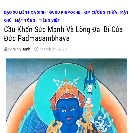
ĐẠO SƯ LIÊN HOA SINH
/
GURU RINPOCHE
/
KIM CƯƠNG THỪA
/
MẬT
CHÚ
/
MẬT TÔNG
/
TIẾNG VIỆT
Cầu Khẩn Sức Mạnh Và Lòng Đại Bi Của
Đức Padmasambhava
by
Minh Hạnh
March 27, 2020