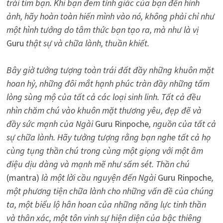
trái tim bạn. Khi bạn đem tỉnh giác của bạn đến hình
ảnh, hãy hoàn toàn hiến mình vào nó, không phải chỉ như
một hình tướng do tâm thức bạn tạo ra, mà như là vị
Guru
thật sự và chữa lành, thuần khiết.
Bây giờ tưởng tượng toàn trái đất đầy những khuôn mặt
hoan hỷ, những đôi mắt hạnh phúc tràn đầy những tấm
lòng sùng mộ của tất cả các loại sinh linh. Tất cả đều
nhìn chăm chú vào khuôn mặt thương yêu, đẹp đẽ và
đầy sức mạnh của Ngài
Guru Rinpoche
, nguồn của tất cả
sự chữa lành. Hãy tưởng tượng rằng bạn nghe tất cả họ
cùng tụng thần chú trong cùng một giọng với một âm
điệu dịu dàng và mạnh mẽ như sấm sét. Thần chú
(mantra)
là một lời cầu nguyện đến Ngài
Guru Rinpoche
,
một phương tiện chữa lành cho những vấn đề của chúng
ta, một biểu lộ hân hoan của những năng lực tinh thần
và thân xác, một tôn vinh sự hiện diện của bậc thiêng